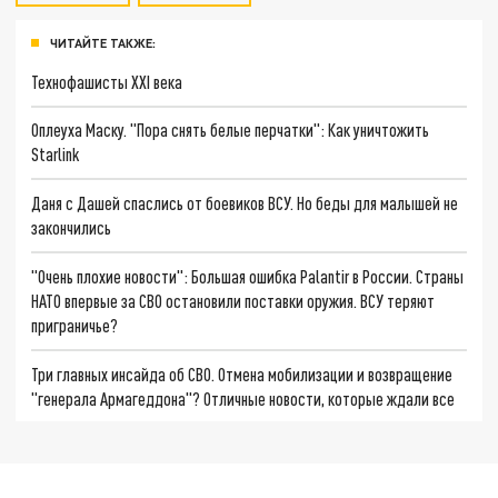
ЧИТАЙТЕ ТАКЖЕ:
Технофашисты XXI века
Оплеуха Маску. "Пора снять белые перчатки": Как уничтожить
Starlink
Даня с Дашей спаслись от боевиков ВСУ. Но беды для малышей не
закончились
"Очень плохие новости": Большая ошибка Palantir в России. Страны
НАТО впервые за СВО остановили поставки оружия. ВСУ теряют
приграничье?
Три главных инсайда об СВО. Отмена мобилизации и возвращение
"генерала Армагеддона"? Отличные новости, которые ждали все