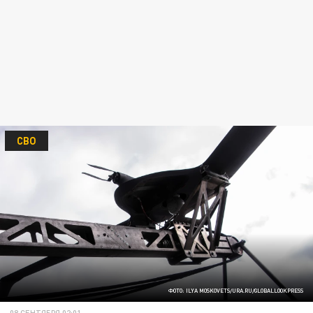
СВО
ФОТО: ILYA MOSKOVETS/URA.RU/GLOBALLOOKPRESS
08 СЕНТЯБРЯ 02:01