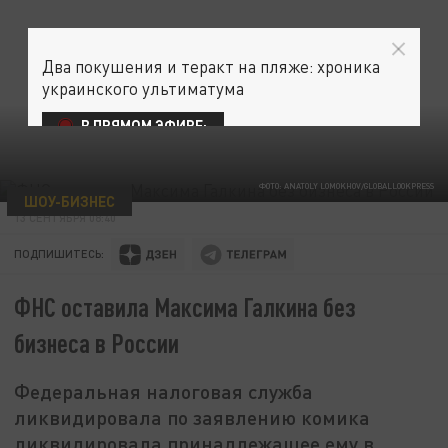
Два покушения и теракт на пляже: хроника
украинского ультиматума
В ПРЯМОМ ЭФИРЕ:
ФОТО: ANATOLY LOMOKHOV/GLOBALLOOKPRESS
ШОУ-БИЗНЕС
13 СЕНТЯБРЯ 08:40
ПОДПИШИТЕСЬ:
ФНС оставила Максима Галкина без
бизнеса в России
Федеральная налоговая служба
ликвидировала по заявлению комика
ликвидировала принадлежащее ему в