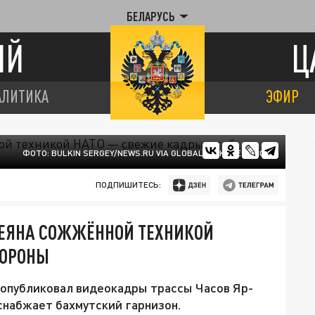
БЕЛАРУСЬ
ИЙ
Ц
АЛИТИКА
ЭФИР
ФОТО: BULKIN SERGEY/NEWS.RU VIA GLOBALLOOKPRESS.COM
ПОДПИШИТЕСЬ:
СЕЯНА СОЖЖЁННОЙ ТЕХНИКОЙ
ТОРОНЫ
опубликовал видеокадры трассы Часов Яр-
снабжает бахмутский гарнизон.