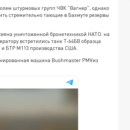
ролем штурмовых групп ЧВК "Вагнер", однако
ить стремительно тающие в Бахмуте резервы
усеяна уничтоженной бронетехникой НАТО: на
ератору встретились танк Т-64БВ образца
o и БТР М113 производства США.
ронированная машина Bushmaster PMVиз