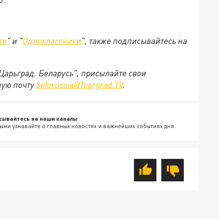
те
" и "
Одноклассники
", также подписывайтесь на
"Царьград. Беларусь", присылайте свои
ную почту
belorussia@Tsargrad.TV
.
сывайтесь на наши каналы
ыми узнавайте о главных новостях и важнейших событиях дня.