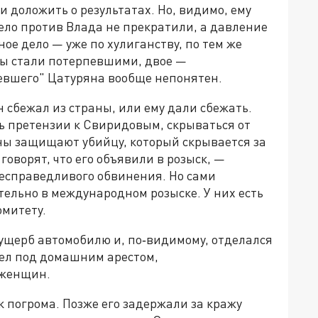
 доложить о результатах. Но, видимо, ему
Дело против Влада не прекратили, а давление
ное дело — уже по хулиганству, по тем же
вы стали потерпевшими, двое —
певшего" Цатуряна вообще непонятен.
сбежал из страны, или ему дали сбежать.
ть претензии к Свиридовым, скрываться от
ны защищают убийцу, который скрывается за
говорят, что его объявили в розыск, —
несправедливого обвинения. Но сами
ельно в международном розыске. У них есть
омитету.
 ущерб автомобилю и, по‑видимому, отделался
дел под домашним арестом,
 женщин.
 погрома. Позже его задержали за кражу