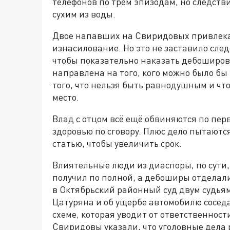
телефонов по трём эпизодам, но следстви
сухим из воды.
Двое напавших на Свиридовых привлекаю
изнасилование. Но это не заставило след
чтобы показательно наказать дебоширов
направлена на того, кого можно было бы
того, что нельзя быть равнодушным и чт
место.
Влад с отцом всё ещё обвиняются по пер
здоровью по сговору. Плюс дело пытают
статью, чтобы увеличить срок.
Влиятельные люди из диаспоры, по сути,
получил по полной, а дебоширы отделали
в Октябрьский районный суд двум судьям
Цатуряна и об ущербе автомобилю сосед
схеме, которая уводит от ответственнос
Свиридовы указали, что уголовные дела 