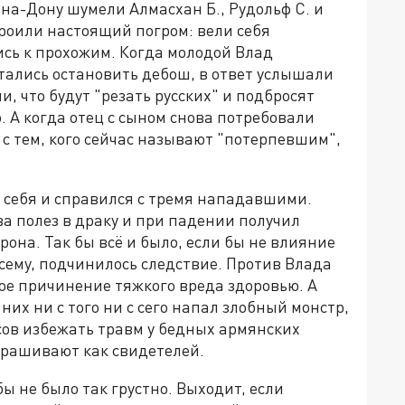
на-Дону шумели Алмасхан Б., Рудольф С. и
троили настоящий погром: вели себя
ись к прохожим. Когда молодой Влад
тались остановить дебош, в ответ услышали
, что будут "резать русских" и подбросят
. А когда отец с сыном снова потребовали
 с тем, кого сейчас называют "потерпевшим",
и себя и справился с тремя нападавшими.
ва полез в драку и при падении получил
она. Так бы всё и было, если бы не влияние
всему, подчинилось следствие. Против Влада
е причинение тяжкого вреда здоровью. А
их ни с того ни с сего напал злобный монстр,
сов избежать травм у бедных армянских
прашивают как свидетелей.
бы не было так грустно. Выходит, если