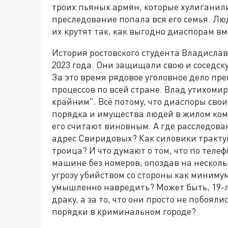
троих пьяных армян, которые хулиганили
преследование попала вся его семья. Л
их крутят так, как выгодно диаспорам в
История ростовского студента Владислава
2023 года. Они защищали свою и соседск
За это время рядовое уголовное дело пр
процессов по всей стране. Влад утихомир
крайним". Всё потому, что диаспоры свои
порядка и имущества людей в жилом комп
его считают виновным. А где расследован
адрес Свиридовых? Как силовики трактую
троица? И что думают о том, что по теле
машине без номеров, опоздав на несколь
угрозу убийством со стороны как минимум
умышленно навредить? Может быть, 19-ле
драку, а за то, что они просто не побо
порядки в криминальном городе?