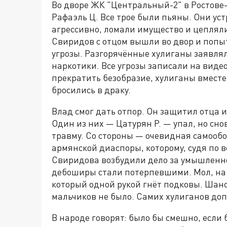
Во дворе ЖК "Центральный-2" в Ростове-
Рафаэль Ц. Все трое были пьяны. Они ус
агрессивно, ломали имущество и цеплял
Свиридов с отцом вышли во двор и попы
угрозы. Разгорячённые хулиганы заявляли
наркотики. Все угрозы записали на видео
прекратить безобразие, хулиганы вместе
бросились в драку.
Влад смог дать отпор. Он защитил отца 
Один из них — Цатурян Р. — упал, но сно
травму. Со стороны — очевидная самообор
армянской диаспоры, которому, судя по 
Свиридова возбудили дело за умышленно
дебоширы стали потерпевшими. Мол, на н
который одной рукой гнёт подковы. Шан
мальчиков не было. Самих хулиганов до
В народе говорят: было бы смешно, если 