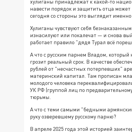
хулиганы принадлежат к какой-то национ
навести порядок и защитить отца может 
сегодня со стороны это выглядит именно 
Хулиганы чувствуют себя безнаказанными 
изнасилуют или покалечат — и снова вый
работает правило "дядя Турал всё пореш
А что с русским парнем Владом, который
грозит реальный срок. В качестве обесп
рублей от "несчастных потерпевших" аре
материнский капитал. Там прописан мла
молодого человека переквалифицировали 
УК РФ (группой лиц по предварительному с
тюрьмы.
А что с теми самыми "бедными армянски
руку озверевшему русскому парню?
В апреле 2025 года этой историей заинт