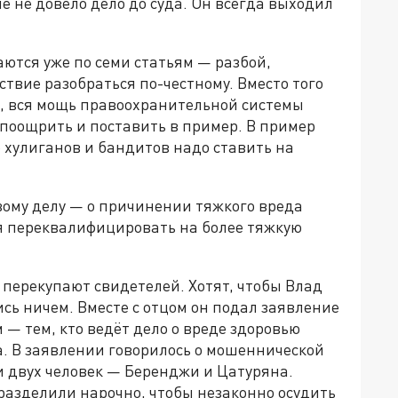
е не довело дело до суда. Он всегда выходил
тся уже по семи статьям — разбой,
ствие разобраться по-честному. Вместо того
, вся мощь правоохранительной системы
 поощрить и поставить в пример. В пример
о хулиганов и бандитов надо ставить на
вому делу — о причинении тяжкого вреда
ся переквалифицировать на более тяжкую
 перекупают свидетелей. Хотят, чтобы Влад
сь ничем. Вместе с отцом он подал заявление
 — тем, кто ведёт дело о вреде здоровью
а. В заявлении говорилось о мошеннической
ти двух человек — Беренджи и Цатуряна.
разделили нарочно, чтобы незаконно осудить