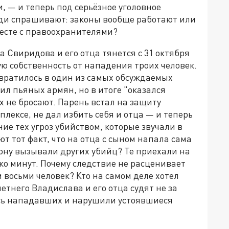
, — и теперь под серьёзное уголовное
юди спрашивают: законы вообще работают или
месте с правоохранителями?
 Свиридова и его отца тянется с 31 октября
ую собственность от нападения троих человек.
евратилось в один из самых обсуждаемых
ил пьяных армян, но в итоге "оказался
х не бросают. Парень встал на защиту
лексе, не дал избить себя и отца — и теперь
ие тех угроз убийством, которые звучали в
т тот факт, что на отца с сыном напала сама
фону вызывали других убийц? Те приехали на
ко минут. Почему следствие не расценивает
 восьми человек? Кто на самом деле хотел
тнего Владислава и его отца судят не за
ялись нападавших и нарушили устоявшиеся