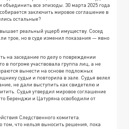
и объединить все эпизоды. 30 марта 2025 года
д собирается заключить мировое соглашение в
делись остальные?
евышает реальный ущерб имуществу. Сосед
али трое, но в суде изменил показания — явно
ть на заседание по делу о повреждении
то в погроме участвовала группа лиц, а не
бираются вынести на основе подложных
ощнику судьи и повторила в зале. Судья велел
ание, не дали выступить как свидетелю и
ащитить. Судья утвердил мировое соглашение
 что Беренджи и Цатуряна освободили от
йствия Следственного комитета.
о том, что нельзя выносить решения, пока