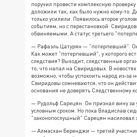
поручил провести комплексную проверку и
доложили так, как было нужно кому-то. 
только усилили. Появилось второе уголов
событиям, но с перестановкой: Свиридо
обвиняемыми. А статус третьего "потер
— Рафаэль Цатурян — "потерпевший". Он 
Как может "потерпевший", у которого ес
следствия? Выходит, следственные орга
то, что напал на Свиридовых. В новостях 
возможно, чтобы успокоить народ из‑за 
Свиридовы сомневаются, что он действит
основания не доверять Следственному к
— Рудольф Сарецян. Он признал вину за
условным сроком. Но пока Владислав си
"законопослушный" Сарецян насиловал
— Алмасхан Беренджи — третий участник