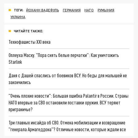
ТЕГИ:
ЙОХАНН ВАДЕФУЛЬ
ГЕРМАНИЯ
НАТО
РУМЫНИЯ
УКРАИНА
ЧИТАЙТЕ ТАКЖЕ:
Технофашисты XXI века
Оплеуха Маску. "Пора снять белые перчатки": Как уничтожить
Starlink
Даня с Дашей спаслись от боевиков ВСУ. Но беды для малышей не
закончились
"Очень плохие новости": Большая ошибка Palantir в России. Страны
НАТО впервые за СВО остановили поставки оружия. ВСУ теряют
приграничье?
Три главных инсайда об СВО. Отмена мобилизации и возвращение
"генерала Армагеддона"? Отличные новости, которые ждали все