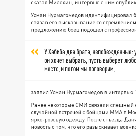
сказал Милохин, интервью с ним опублик
Усман Нурмагомедов идентифицировал бл
связав его высказывание со стремлением
предложению боец подошел с профессион
У Хабиба два брата, непобежденные: у 
он хочет выбрать, пусть выберет люб
место, и потом мы поговорим,
заявил Усман Нурмагомедов в интервью 
Ранее некоторые СМИ связали спешный о
случайной встречей с бойцами ММА в Мос
ярко-розовую одежду. После отъезда Да
новость о том, что его разыскивает военк