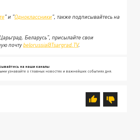
те
" и "
Одноклассники
", также подписывайтесь на
"Царьград. Беларусь", присылайте свои
ную почту
belorussia@Tsargrad.TV
.
сывайтесь на наши каналы
ыми узнавайте о главных новостях и важнейших событиях дня.