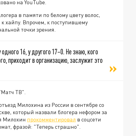
овано на YouTube.
огера в памяти по белому цвету волос,
 к хайпу. Впрочем, к поступившему
альной точки зрения.
одного 16, у другого 17–0. Не знаю, кого
ого, приходит в организацию, заслужит это
"Матч ТВ".
тъезд Милохина из России в сентябре со
кве, который назвали блогера нефором за
ня Милохин
прокомментировал
в соцсети
омат, фразой: "Теперь страшно".