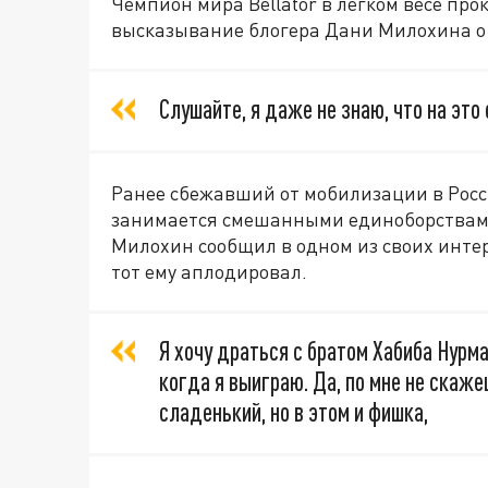
Чемпион мира Bellator в легком весе пр
высказывание блогера Дани Милохина о 
Слушайте, я даже не знаю, что на это 
Ранее сбежавший от мобилизации в Росси
занимается смешанными единоборствами 
Милохин сообщил в одном из своих интер
тот ему аплодировал.
Я хочу драться с братом Хабиба Нурм
когда я выиграю. Да, по мне не скажеш
сладенький, но в этом и фишка,