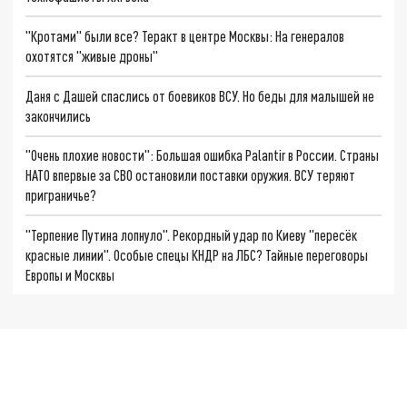
"Кротами" были все? Теракт в центре Москвы: На генералов
охотятся "живые дроны"
Даня с Дашей спаслись от боевиков ВСУ. Но беды для малышей не
закончились
"Очень плохие новости": Большая ошибка Palantir в России. Страны
НАТО впервые за СВО остановили поставки оружия. ВСУ теряют
приграничье?
"Терпение Путина лопнуло". Рекордный удар по Киеву "пересёк
красные линии". Особые спецы КНДР на ЛБС? Тайные переговоры
Европы и Москвы