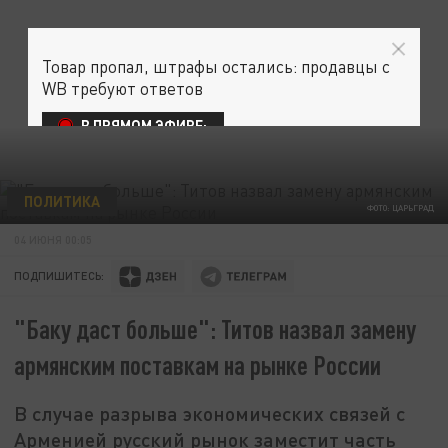
Товар пропал, штрафы остались: продавцы с
WB требуют ответов
В ПРЯМОМ ЭФИРЕ:
ПОЛИТИКА
ФОТО: ЦАРЬГРАД
04 ИЮНЯ 00:05
ПОДПИШИТЕСЬ:
"Баку даст больше": Титов назвал замену
армянским поставкам на рынке России
В случае разрыва экономических связей с
Арменией русский рынок заместит часть