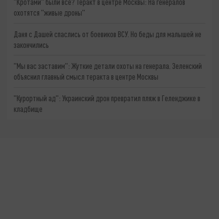
"Кротами" были все? Теракт в центре Москвы: На генералов
охотятся "живые дроны"
Даня с Дашей спаслись от боевиков ВСУ. Но беды для малышей не
закончились
"Мы вас заставим": Жуткие детали охоты на генерала. Зеленский
объяснил главный смысл теракта в центре Москвы
"Курортный ад": Украинский дрон превратил пляж в Геленджике в
кладбище