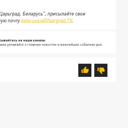
"Царьград. Беларусь", присылайте свои
ную почту
belorussia@Tsargrad.TV
.
сывайтесь на наши каналы
ыми узнавайте о главных новостях и важнейших событиях дня.