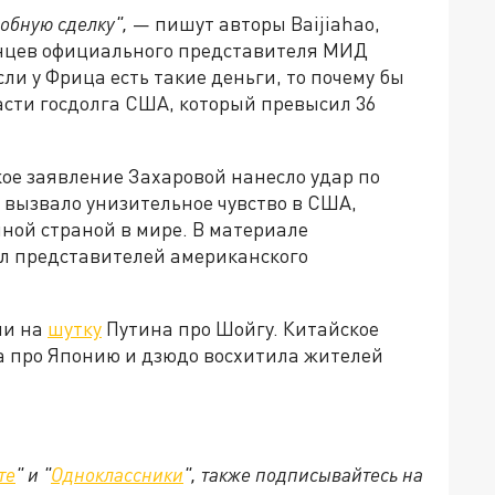
обную сделку",
— пишут авторы Baijiahao,
нцев официального представителя МИД
ли у Фрица есть такие деньги, то почему бы
асти госдолга США, который превысил 36
ое заявление Захаровой нанесло удар по
вызвало унизительное чувство в США,
ной страной в мире. В материале
ил представителей американского
ли на
шутку
Путина про Шойгу. Китайское
на про Японию и дзюдо восхитила жителей
те
" и "
Одноклассники
", также подписывайтесь на