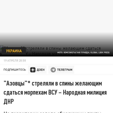
УКРАИНА
ФОТО: КОМСОМОЛЬСКАЯ ПРАВДА / GLOBAL LOOK PRESS
19 АПРЕЛЯ 20:58
ПОДПИШИТЕСЬ:
"Азовцы"* стреляли в спины желающим
сдаться морпехам ВСУ – Народная милиция
ДНР