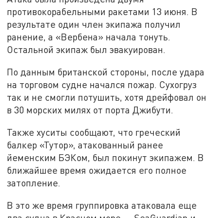
противокорабельными ракетами 13 июня. В
результате один член экипажа получил
ранение, а «Вербена» начала тонуть.
Остальной экипаж был эвакуирован.
По данным британской стороны, после удара
на торговом судне начался пожар. Сухогруз
так и не смогли потушить, хотя дрейфовал он
в 30 морских милях от порта Джибути.
Также хуситы сообщают, что греческий
балкер «Тутор», атакованный ранее
йеменским БЭКом, был покинут экипажем. В
ближайшее время ожидается его полное
затопление.
В это же время группировка атаковала еще
два судна в Красном море — SeaGuardian и