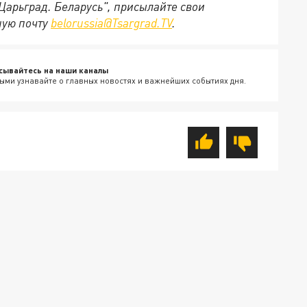
"Царьград. Беларусь", присылайте свои
ную почту
belorussia@Tsargrad.TV
.
сывайтесь на наши каналы
ыми узнавайте о главных новостях и важнейших событиях дня.