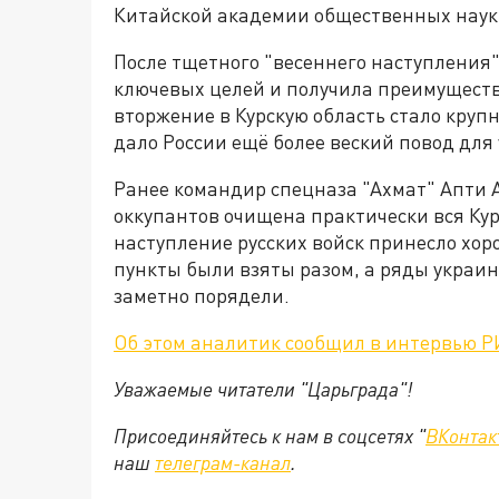
Китайской академии общественных наук
После тщетного "весеннего наступления"
ключевых целей и получила преимущество
вторжение в Курскую область стало круп
дало России ещё более веский повод для 
Ранее командир спецназа "Ахмат" Апти А
оккупантов очищена практически вся Кур
наступление русских войск принесло хор
пункты были взяты разом, а ряды украи
заметно порядели.
Об этом аналитик сообщил в интервью Р
Уважаемые читатели "Царьграда"!
Присоединяйтесь к нам в соцсетях "
ВКонтак
наш
телеграм-канал
.