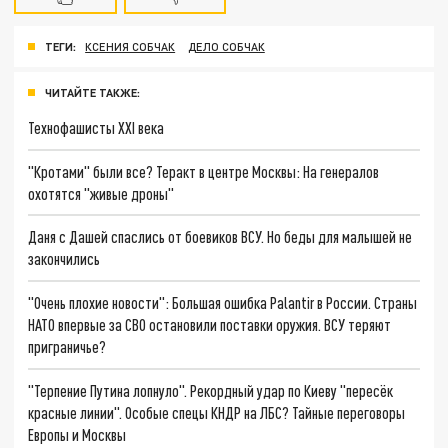
ТЕГИ:
КСЕНИЯ СОБЧАК
ДЕЛО СОБЧАК
ЧИТАЙТЕ ТАКЖЕ:
Технофашисты XXI века
"Кротами" были все? Теракт в центре Москвы: На генералов
охотятся "живые дроны"
Даня с Дашей спаслись от боевиков ВСУ. Но беды для малышей не
закончились
"Очень плохие новости": Большая ошибка Palantir в России. Страны
НАТО впервые за СВО остановили поставки оружия. ВСУ теряют
приграничье?
"Терпение Путина лопнуло". Рекордный удар по Киеву "пересёк
красные линии". Особые спецы КНДР на ЛБС? Тайные переговоры
Европы и Москвы