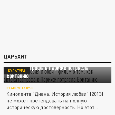
ЦАРЬХИТ
"Диана. История любви" - фильм о том, как
автокатастрофа в Париже потрясла
КУЛЬТУРА
Британию
31 АВГУСТА 09:00
Кинолента "Диана. История любви" (2013)
не может претендовать на полную
историческую достоверность. Но этот...