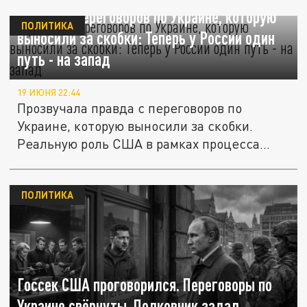
Правда с переговоров по Украине, которую
ПОЛИТИКА
выносили за скобки: Теперь у России один
путь - на запад
19 ИЮНЯ 22:44
Прозвучала правда с переговоров по
Украине, которую выносили за скобки.
Реальную роль США в рамках процесса...
ПОЛИТИКА
Госсек США проговорился. Переговоры по
Украине свёрнуты. Полковник задал