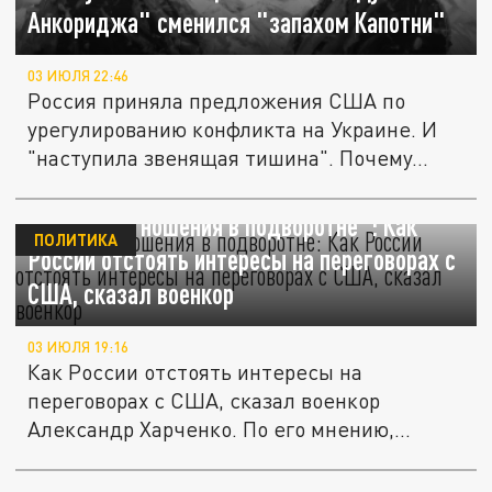
Анкориджа" сменился "запахом Капотни"
03 ИЮЛЯ 22:46
Россия приняла предложения США по
урегулированию конфликта на Украине. И
"наступила звенящая тишина". Почему...
"Это как отношения в подворотне": Как
ПОЛИТИКА
России отстоять интересы на переговорах с
США, сказал военкор
03 ИЮЛЯ 19:16
Как России отстоять интересы на
переговорах с США, сказал военкор
Александр Харченко. По его мнению,...