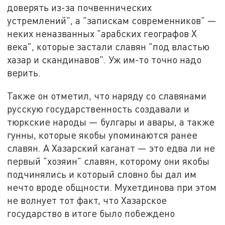
доверять из-за почвеннических
устремлений", а "запискам современников" —
неких неназванных "арабских географов X
века", которые застали славян "под властью
хазар и скандинавов". Уж им-то точно надо
верить.
Также он отметил, что наряду со славянами
русскую государственность создавали и
тюркские народы — булгары и авары, а также
гунны, которые якобы упоминаются ранее
славян. А Хазарский каганат — это едва ли не
первый "хозяин" славян, которому они якобы
подчинялись и который словно бы дал им
нечто вроде общности. Мухетдинова при этом
не волнует тот факт, что Хазарское
государство в итоге было побеждено