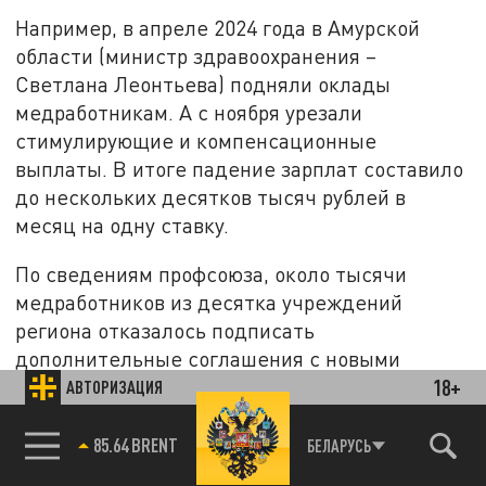
Например, в апреле 2024 года в Амурской
области (министр здравоохранения –
Светлана Леонтьева) подняли оклады
медработникам. А с ноября урезали
стимулирующие и компенсационные
выплаты. В итоге падение зарплат составило
до нескольких десятков тысяч рублей в
месяц на одну ставку.
По сведениям профсоюза, около тысячи
медработников из десятка учреждений
региона отказалось подписать
дополнительные соглашения с новыми
18+
условиями оплаты труда, несмотря на угрозы
АВТОРИЗАЦИЯ
работодателя уволить за отказ по статье.
Порядка 500 человек подало иски в суд,
85.64 BRENT
БЕЛАРУСЬ
причём в суде первой инстанции около сотни