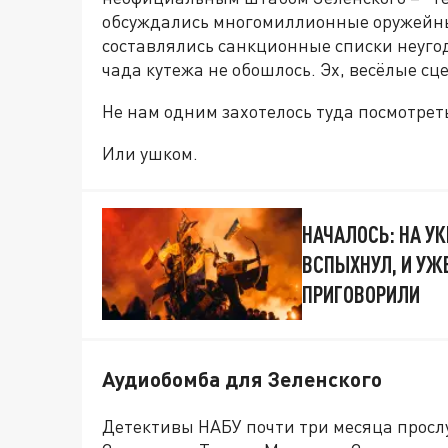
обсуждались многомиллионные оружейны
составлялись санкционные списки неугод
чада кутежа не обошлось. Эх, весёлые сц
Не нам одним захотелось туда посмотрет
Или ушком.
НАЧАЛОСЬ: НА У
ВСПЫХНУЛ, И УЖЕ
ПРИГОВОРИЛИ
Аудиобомба для Зеленского
Детективы НАБУ почти три месяца прос