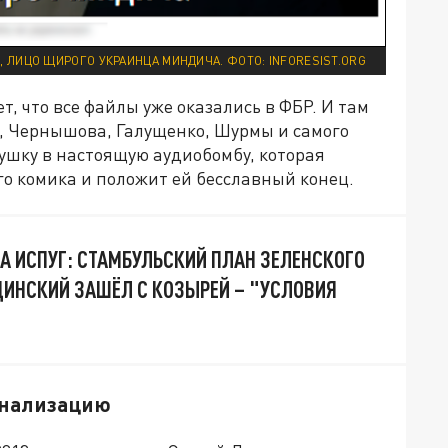
, ЛИЦО ЩИРОГО УКРАИНЦА МИНДИЧА. ФОТО: INFORESIST.ORG
, что все файлы уже оказались в ФБР. И там
а, Чернышова, Галущенко, Шурмы и самого
лушку в настоящую аудиобомбу, которая
о комика и положит ей бесславный конец.
НА ИСПУГ: СТАМБУЛЬСКИЙ ПЛАН ЗЕЛЕНСКОГО
ИНСКИЙ ЗАШЁЛ С КОЗЫРЕЙ – "УСЛОВИЯ
анализацию