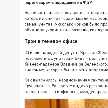
переговорами, переданные в ФБР.
Возникает сильное ощущение, что идеал
которыми они так гордо тыкали нас перв
самый унитаз. А сколько криков было про
обидно за украинцев – развели, как дура
Трон в теневом офисе
30 июля народный депутат Ярослав Желе
позолоченных унитаза и биде – мол, сня
бизнес-партнёра Владимира Зеленского.
знакомых, которые были в этих апартаме
Как выяснилось, неоднозначная сантехн
Грушевского, 9а, где у Миндича роскошн
превратилось в инфоповод международног