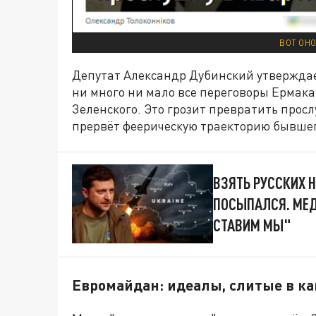
ВОТ ОНО
Депутат Александр Дубинский утверждает
ни много ни мало все переговоры Ермак
Зеленского. Это грозит превратить прос
прервёт феерическую траекторию бывшег
ВЗЯТЬ РУССКИХ 
ПОСЫПАЛСЯ. МЕД
СТАВИМ МЫ"
Евромайдан: идеалы, слитые в к