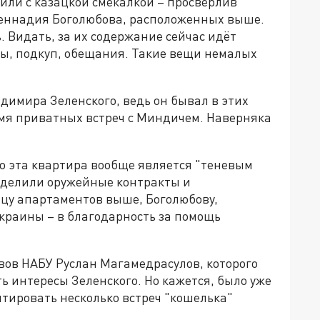
или с казацкой смекалкой – просверлив
Геннадия Боголюбова, расположенных выше.
. Видать, за их содержание сейчас идёт
зы, подкуп, обещания. Такие вещи немалых
адимира Зеленского, ведь он бывал в этих
емя приватных встреч с Миндичем. Наверняка
то эта квартира вообще является "теневым
м делили оружейные контракты и
ьцу апартаментов выше, Боголюбову,
краины – в благодарность за помощь
ов НАБУ Руслан Магамедрасулов, которого
ь интересы Зеленского. Но кажется, было уже
тировать несколько встреч "кошелька"