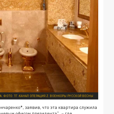
А. ФОТО: ТГ-КАНАЛ ОПЕРАЦИЯ Z: ВОЕНКОРЫ РУССКОЙ ВЕСНЫ
ончаренко*, заявив, что эта квартира служила
невым офисом президента", – где