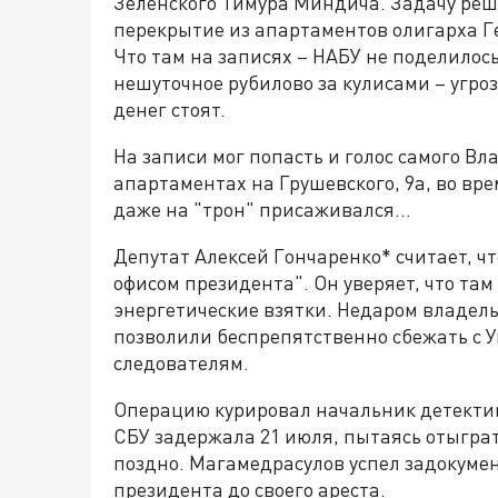
Зеленского Тимура Миндича. Задачу реш
перекрытие из апартаментов олигарха 
Что там на записях – НАБУ не поделилось
нешуточное рубилово за кулисами – угро
денег стоят.
На записи мог попасть и голос самого Вл
апартаментах на Грушевского, 9а, во вр
даже на "трон" присаживался…
Депутат Алексей Гончаренко* считает, ч
офисом президента". Он уверяет, что та
энергетические взятки. Недаром владел
позволили беспрепятственно сбежать с У
следователям.
Операцию курировал начальник детектив
СБУ задержала 21 июля, пытаясь отыграт
поздно. Магамедрасулов успел задокумен
президента до своего ареста.