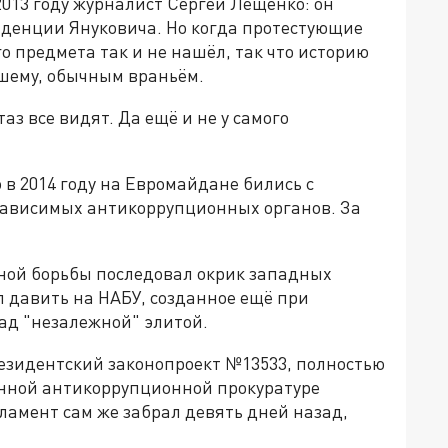
2013 году журналист Сергей Лещенко: он
иденции Януковича. Но когда протестующие
о предмета так и не нашёл, так что историю
ашему, обычным враньём.
аз все видят. Да ещё и не у самого
 в 2014 году на Евромайдане бились с
зависимых антикоррупционных органов. За
ьной борьбы последовал окрик западных
л давить на НАБУ, созданное ещё при
ад "незалежной" элитой.
резидентский законопроект №13533, полностью
ной антикоррупционной прокуратуре
ламент сам же забрал девять дней назад,