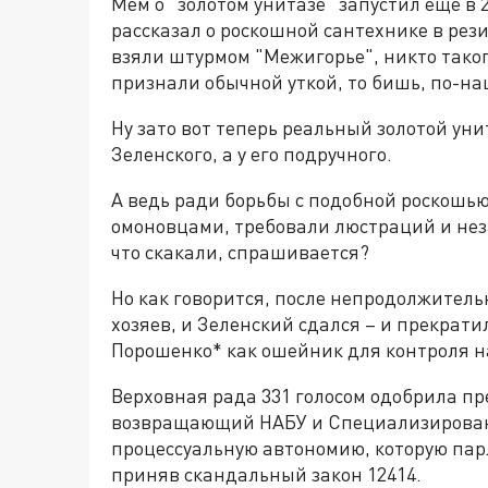
Мем о "золотом унитазе" запустил ещё в 
рассказал о роскошной сантехнике в рез
взяли штурмом "Межигорье", никто таког
признали обычной уткой, то бишь, по-н
Ну зато вот теперь реальный золотой унит
Зеленского, а у его подручного.
А ведь ради борьбы с подобной роскошью
омоновцами, требовали люстраций и не
что скакали, спрашивается?
Но как говорится, после непродолжител
хозяев, и Зеленский сдался – и прекрати
Порошенко* как ошейник для контроля н
Верховная рада 331 голосом одобрила п
возвращающий НАБУ и Специализирован
процессуальную автономию, которую пар
приняв скандальный закон 12414.