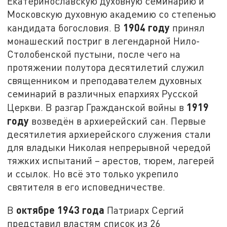
Екатеринославскую духовную семинарию и
Московскую духовную академию со степенью
1904 году
кандидата богословия. В
принял
монашеский постриг в легендарной Нило-
Столобенской пустыни, после чего на
протяжении полутора десятилетий служил
священником и преподавателем духовных
семинарий в различных епархиях Русской
1919
Церкви. В разгар Гражданской войны в
году
возведён в архиерейский сан. Первые
десятилетия архиерейского служения стали
для владыки Николая непрерывной чередой
тяжких испытаний – арестов, тюрем, лагерей
и ссылок. Но всё это только укрепило
святителя в его исповедничестве.
октябре 1943 года
В
Патриарх Сергий
представил властям список из 26