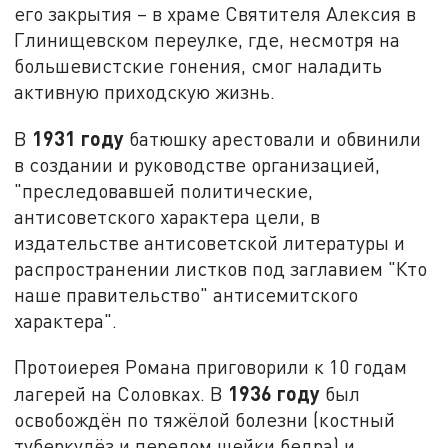
его закрытия – в храме Святителя Алексия в
Глинищевском переулке, где, несмотря на
большевистские гонения, смог наладить
активную приходскую жизнь.
1931 году
В
батюшку арестовали и обвинили
в создании и руководстве организацией,
"преследовавшей политические,
антисоветского характера цели, в
издательстве антисоветской литературы и
распространении листков под заглавием "Кто
наше правительство" антисемитского
характера".
Протоиерея Романа приговорили к 10 годам
1936 году
лагерей на Соловках. В
был
освобождён по тяжёлой болезни (костный
туберкулёз и перелом шейки бедра) и