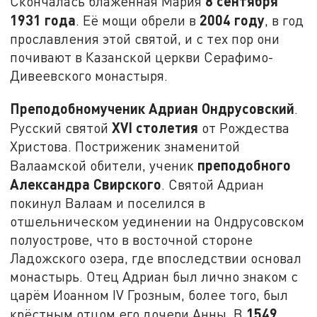
8 сентября
Скончалась блаженная Мария
1931 года
2004 году
. Её мощи обрели в
, в год
прославления этой святой, и с тех пор они
почивают в Казанской церкви Серафимо-
Дивеевского монастыря.
Преподобномученик Адриан Ондрусовский
.
XVI столетия
Русский святой
от Рождества
Христова. Постриженик знаменитой
преподобного
Валаамской обители, ученик
Александра Свирского
. Святой Адриан
покинул Валаам и поселился в
отшельническом уединении на Ондрусовском
полуострове, что в восточной стороне
Ладожского озера, где впоследствии основал
монастырь. Отец Адриан был лично знаком с
царём Иоанном IV Грозным, более того, был
1549
крёстным отцом его дочери Анны. В