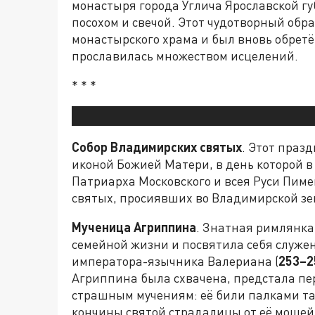
монастыря города Углича Ярославской губ
посохом и свечой. Этот чудотворный обр
монастырского храма и был вновь обрет
прославилась множеством исцелений.
* * *
Собор Владимирских святых
. Этот праз
иконой Божией Матери, в день которой 
Патриарха Московского и всея Руси Пим
святых, просиявших во Владимирской зе
Мученица Агриппина
. Знатная римлянка
семейной жизни и посвятила себя служен
императора-язычника Валериана (
253–2
Агриппина была схвачена, предстала пер
страшным мучениям: её били палками так
кончины святой страдалицы от её мощей