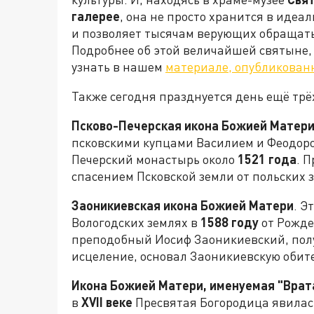
галерее
, она не просто хранится в идеа
и позволяет тысячам верующих обращать
Подробнее об этой величайшей святыне,
узнать в нашем
материале, опубликован
Также сегодня празднуется день ещё трё
Псково-Печерская икона Божией Матери
псковскими купцами Василием и Феодоро
Печерский монастырь около
1521 года
. 
спасением Псковской земли от польских 
Заоникиевская икона Божией Матери
. Э
Вологодских землях в
1588 году
от Рожде
преподобный Иосиф Заоникиевский, пол
исцеление, основал Заоникиевскую обит
Икона Божией Матери, именуемая "Врата
в
XVII
веке
Пресвятая Богородица явилась