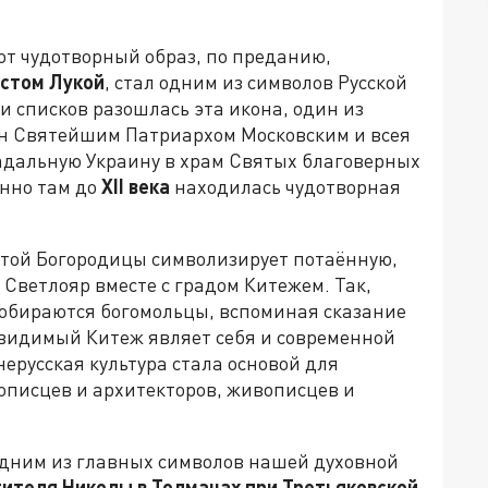
тот чудотворный образ, по преданию,
стом Лукой
, стал одним из символов Русской
и списков разошлась эта икона, один из
ён Святейшим Патриархом Московским и всея
адальную Украину в храм Святых благоверных
енно там до
XII века
находилась чудотворная
той Богородицы символизирует потаённую,
 Светлояр вместе с градом Китежем. Так,
 собираются богомольцы, вспоминая сказание
видимый Китеж являет себя и современной
ерусская культура стала основой для
описцев и архитекторов, живописцев и
одним из главных символов нашей духовной
ителя Николы в Толмачах при Третьяковской