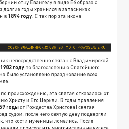
ернии отцу Евангелу в виде Её образа с
аз долгие годы хранился в запасниках
ён в
1894 году
. С тех пор эта икона
СОБОР ВЛАДИМИРСКИХ СВЯТЫХ. ФОТО: PRAVOSLAVIE.RU
дник непосредственно связан с Владимирской
в
1982 году
по благословению Святейшего
ена было установлено празднование всех
мле.
 по происхождению, эта святая отказалась от
ию Христу и Его Церкви. В годы правления
59 годы
от Рождества Христова) святая
ед судом, после чего святую деву подвергли
, что кости мученицы ломались. После
 начали происходить многочисленные чудеса