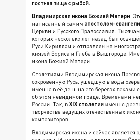
постная пища с рыбой.
Владимирская икона Божией Матери
. Э
написанный самим
апостолом-евангели
Церкви и Русского Православия. Тысячам
которых несколько лет назад был освящ
Руси Кириллом и отправлен на многостр
князей Бориса и Глеба в Вышгороде. Им
икона Божией Матери.
Столетиями Владимирская икона Пресвя
сокровенную Русь, ушедшую в воды озера
именно в её день на его берегах веками
об этом невидимом граде. Временами не
России. Так, в
XIX столетии
именно древн
творчества ведущих отечественных икон
композиторов.
Владимирская икона и сейчас является 
культуры. И, находясь в храме-музее
Свят