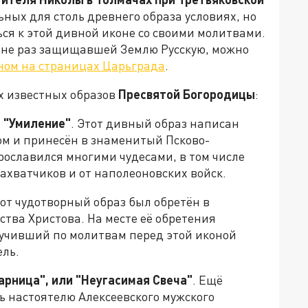
льных для столь древнего образа условиях, но
ся к этой дивной иконе со своими молитвами.
 не раз защищавшей Землю Русскую, можно
ном на страницах Царьграда
.
х известных образов
Пресвятой Богородицы
:
 "Умиление"
. Этот дивный образ написан
м и принесён в знаменитый Псково-
Прославился многими чудесами, в том числе
захватчиков и от наполеоновских войск.
тот чудотворный образ был обретён в
ства Христова. На месте её обретения
учивший по молитвам перед этой иконой
ель.
рница", или "Неугасимая Свеча"
. Ещё
 настоятелю Алексеевского мужского