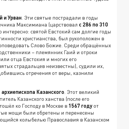
й и Урван
. Эти святые пострадали в годы
ычника Максимиана (царствовал
с
286 по 310
о интересно: святой Евстохий сам долгие годы
тинности христианства, был рукоположен в
роповедовать Слово Божие. Среди обращённых
родственники – племянник Гаий и отроки
или отца Евстохия и многих его
ятых страдальцев неизвестны), судили их,
добившись отречения от веры, казнили
 архиепископа Казанского
. Этот великий
титель Казанского ханства (после его
тошёл ко Господу в Москве в
1567 году
от
тые мощи были обретены и перенесены
яющийся колыбелью Православия в Казанском