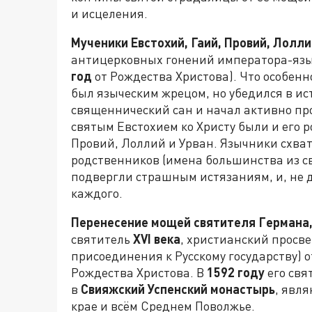
и исцеления.
Мученики Евстохий, Гаий, Провий, Лолли
антицерковных гонений императора-яз
год
от Рождества Христова). Что особенн
был языческим жрецом, но убедился в ис
священнический сан и начал активно п
святым Евстохием ко Христу были и его 
Провий, Лоллий и Урван. Язычники схват
родственников (имена большинства из св
подвергли страшным истязаниям, и, не 
каждого.
Перенесение мощей святителя Германа,
святитель
XVI
века
, христианский просве
присоединения к Русскому государству) о
Рождества Христова. В
1592 году
его свя
в
Свияжский Успенский монастырь
, явл
крае и всём Среднем Поволжье.