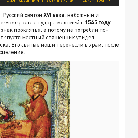
 ГЕРМАН, АРХИЕПИСКОП КАЗАНСКИЙ. ФОТО: PRAVOSLAVIE.RU
й
. Русский святой
XVI
века
, набожный и
нем возрасте от удара молнией в
1545 году
.
знак проклятья, а потому не погребли по-
ет спустя местный священник увидел
ока. Его святые мощи перенесли в храм, после
исцеления.