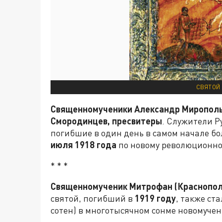
СВЯТОЙ 
Священномученики Александр Миропольс
Смородинцев, пресвитеры
. Служители Р
погибшие в один день в самом начале б
июля 1918 года
по новому революционно
* * *
Священномученик Митрофан (Краснополь
святой, погибший в
1919 году
, также ст
сотен) в многотысячном сонме новомучен