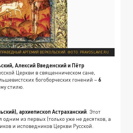
ПРАВЕДНЫЙ АРТЕМИЙ ВЕРКОЛЬСКИЙ. ФОТО: PRAVOSLAVIE.RU
кий, Алексий Введенский и Пётр
усской Церкви в священническом сане,
ольшевистских богоборческих гонений –
6
му стилю.
ский), архиепископ Астраханский
. Этот
ал одним из первых (только уже не десятков, а
иков и исповедников Церкви Русской.