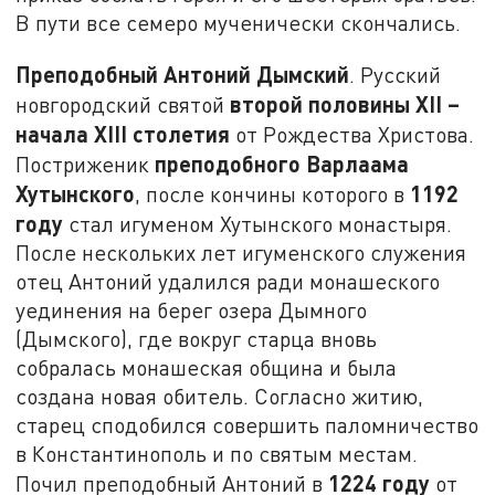
В пути все семеро мученически скончались.
Преподобный Антоний Дымский
. Русский
второй половины
XII
–
новгородский святой
начала
XIII
столетия
от Рождества Христова.
преподобного Варлаама
Постриженик
Хутынского
1192
, после кончины которого в
году
стал игуменом Хутынского монастыря.
После нескольких лет игуменского служения
отец Антоний удалился ради монашеского
уединения на берег озера Дымного
(Дымского), где вокруг старца вновь
собралась монашеская община и была
создана новая обитель. Согласно житию,
старец сподобился совершить паломничество
в Константинополь и по святым местам.
1224 году
Почил преподобный Антоний в
от