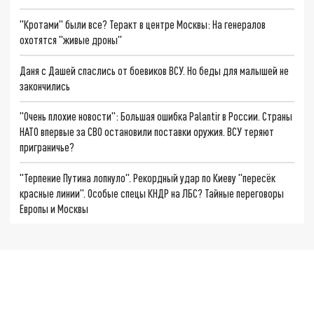
"Кротами" были все? Теракт в центре Москвы: На генералов
охотятся "живые дроны"
Даня с Дашей спаслись от боевиков ВСУ. Но беды для малышей не
закончились
"Очень плохие новости": Большая ошибка Palantir в России. Страны
НАТО впервые за СВО остановили поставки оружия. ВСУ теряют
приграничье?
"Терпение Путина лопнуло". Рекордный удар по Киеву "пересёк
красные линии". Особые спецы КНДР на ЛБС? Тайные переговоры
Европы и Москвы