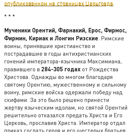
опубликованном на страницах Царьграда
.
* * *
Мученики Орентий, Фарнакий, Ерос, Фирмос,
Фирмин, Кириак и Лонгин Ризские
. Римские
воины, принявшие христианство и
пострадавшие в годы антихристианских
гонений императора-язычника Максимиана,
284-305 годах
правившего в
от Рождества
Христова. Однажды во многом благодаря
святому Орентию, мужественному и сильному
воину, римские войска одержали победу над
скифами. За это было решено принести
жертву языческим идолам, но святой Орентий
решительно отказался предать Христа и Его
Церковь, прославив Христа. Император отдал
приказ сослать героя и его шестерых братьев.