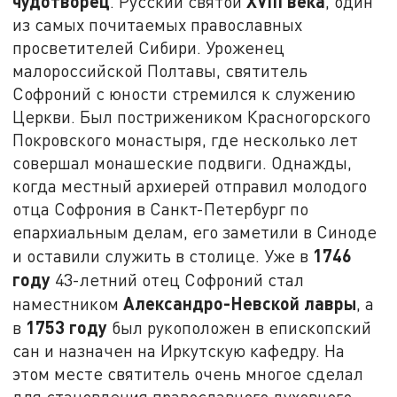
чудотворец
XVIII
века
. Русский святой
, один
из самых почитаемых православных
просветителей Сибири. Уроженец
малороссийской Полтавы, святитель
Софроний с юности стремился к служению
Церкви. Был пострижеником Красногорского
Покровского монастыря, где несколько лет
совершал монашеские подвиги. Однажды,
когда местный архиерей отправил молодого
отца Софрония в Санкт-Петербург по
епархиальным делам, его заметили в Синоде
1746
и оставили служить в столице. Уже в
году
43-летний отец Софроний стал
Александро-Невской лавры
наместником
, а
1753 году
в
был рукоположен в епископский
сан и назначен на Иркутскую кафедру. На
этом месте святитель очень многое сделал
для становления православного духовного