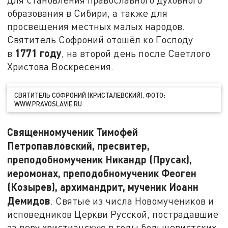
образования в Сибири, а также для
просвещения местных малых народов.
Святитель Софроний отошёл ко Господу
1771 году
в
, на второй день после Светлого
Христова Воскресения.
СВЯТИТЕЛЬ СОФРОНИЙ (КРИСТАЛЕВСКИЙ). ФОТО:
WWW.PRAVOSLAVIE.RU
Священномученик Тимофей
Петропавловский, пресвитер,
преподобномученик Никандр (Прусак),
иеромонах, преподобномученик Феоген
(Козырев), архимандрит, мученик Иоанн
Демидов
. Святые из числа Новомучеников и
исповедников Церкви Русской, пострадавшие
за веру христианскую в годы большевистских