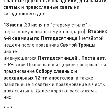
Главные церковные праздники, дни памяти
святых и православные святыни
сегодняшнего дня.
13 июля
(30 июня по "старому стилю" –
Вторник
церковному юлианскому календарю).
4-й седмицы по Пятидесятнице
(четвёртой
Святой Троицы
недели после праздника
,
иначе
Пятидесятницей
Поста нет
именующегося
).
.
В Русской Православной Церкви совершается
Собору славных и
празднование
всехвальных 12-ти апостолов
, а также
память ещё 6 святых и празднование в честь
двух святынь. Далее коротко расскажем о
них.
* * *