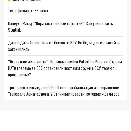
ЧИТАЙТЕ ТАКЖЕ:
Технофашисты XXI века
Оплеуха Маску. "Пора снять белые перчатки": Как уничтожить
Starlink
Даня с Дашей спаслись от боевиков ВСУ. Но беды для малышей не
закончились
"Очень плохие новости": Большая ошибка Palantir в России. Страны
НАТО впервые за СВО остановили поставки оружия. ВСУ теряют
приграничье?
Три главных инсайда об СВО. Отмена мобилизации и возвращение
"генерала Армагеддона"? Отличные новости, которые ждали все