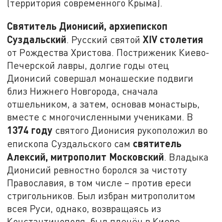
(территория современного Крыма).
Святитель Дионисий, архиепископ
Суздальский
XIV
столетия
. Русский святой
от Рождества Христова. Постриженик Киево-
Печерской лавры, долгие годы отец
Дионисий совершал монашеские подвиги
близ Нижнего Новгорода, сначала
отшельником, а затем, основав монастырь,
вместе с многочисленными учениками. В
1374 году
святого Дионисия рукоположил во
святитель
епископа Суздальского сам
Алексий, митрополит Московский
. Владыка
Дионисий ревностно боролся за чистоту
Православия, в том числе – против ереси
стригольников. Был избран митрополитом
всея Руси, однако, возвращаясь из
Константинополя, был пленён в Киеве