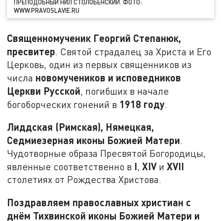
ПРЕПОДОБНЫЙ НИЛ СТОЛОБЕНСКИЙ. ФОТО:
WWW.PRAVOSLAVIE.RU
Священномученик Георгий Степанюк,
пресвитер
. Святой страдалец за Христа и Его
Церковь, один из первых священников из
новомучеников и исповедников
числа
Церкви Русской
, погибших в начале
1918 году
богоборческих гонений в
.
Лиддская (Римская), Нямецкая,
Седмиезерная иконы Божией Матери
.
Чудотворные образа Пресвятой Богородицы,
I
XIV
XVII
явленные соответственно в
,
и
столетиях от Рождества Христова.
Поздравляем православных христиан с
днём Тихвинской иконы Божией Матери и