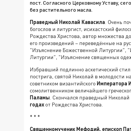
пост. Согласного Церковному Уставу, сег
без растительного масла.
Праведный Николай Кавасила
. Очень п
богослов и литургист, исихастский фило
Рождества Христова, автор множества д
его произведений – переведённые на русс
"Изъяснение Божественной Литургии", 
Литургии", "Изъяснение священных одеж
Избравший подлинно аскетический стил
пострига, святой Николай в молодости н
советником византийского
Императора 
сомолитвенником величайшего греческого
Паламы
. Скончался праведный Николай
годах
от Рождества Христова.
* * *
Священномученик Мефодий, епископ Па