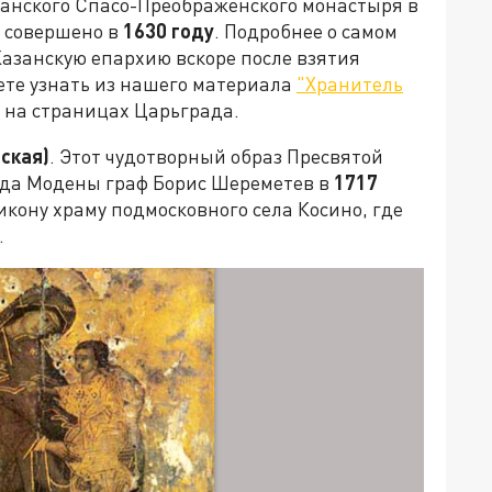
занского Спасо-Преображенского монастыря в
 совершено в
1630 году
. Подробнее о самом
Казанскую епархию вскоре после взятия
ете узнать из нашего материала
"Хранитель
о на страницах Царьграда.
ская)
. Этот чудотворный образ Пресвятой
ода Модены граф Борис Шереметев в
1717
икону храму подмосковного села Косино, где
.