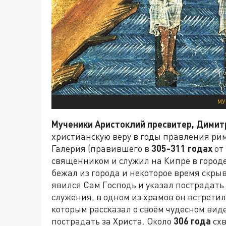
МУ
Мученики Аристоклий пресвитер, Димит
христианскую веру в годы правления р
Галерия (правившего в
305-311 годах
от
священником и служил на Кипре в городе
бежал из города и некоторое время скры
явился Сам Господь и указал пострадать 
служения, в одном из храмов он встрети
которым рассказал о своём чудесном вид
пострадать за Христа. Около
306 года
схв