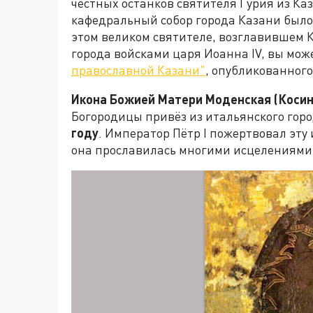
честных останков святителя Гурия из Ка
кафедральный собор города Казани было
этом великом святителе, возглавившем 
города войсками царя Иоанна IV, вы мож
православной Казани"
, опубликованног
Икона Божией Матери Моденская (Косин
Богородицы привёз из итальянского гор
году
. Император Пётр I пожертвовал эту 
она прославилась многими исцелениями