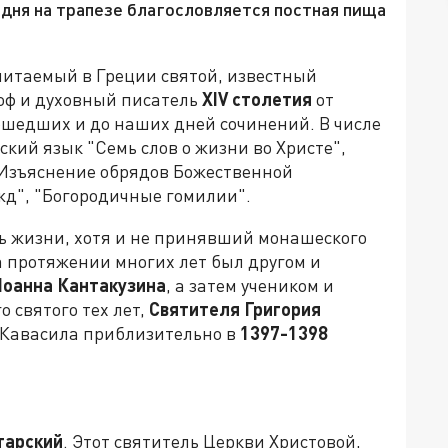
одня на трапезе благословляется постная пища
очитаемый в Греции святой, известный
соф и духовный писатель
XIV
столетия
от
ошедших и до наших дней сочинений. В числе
кий язык "Семь слов о жизни во Христе",
"Изъяснение обрядов Божественной
д", "Богородичные гомилии".
ь жизни, хотя и не принявший монашеского
а протяжении многих лет был другом и
Иоанна Кантакузина
, а затем учеником и
 святого тех лет,
Святителя Григория
 Кавасила приблизительно в
1397-1398
тарский
. Этот святитель Церкви Христовой,