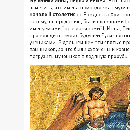
Мученики Инна, Пинна и Римма
. Эти свя
заметить, что имена принадлежат мужч
начале
II
столетия
от Рождества Христов
потому, по преданию, были славянами (а
именуемыми "праславянами"). Инна, Пи
проповеди в землях будущей Руси свято
учениками. В дальнейшем эти святые пр
язычников, за что были схвачены и казн
погрузить мучеников в ледяную прорубь.