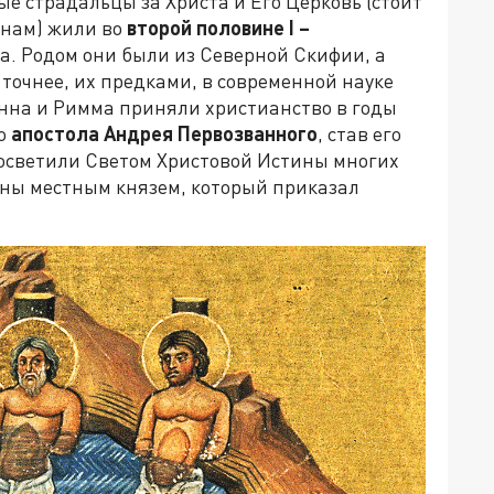
тые страдальцы за Христа и Его Церковь (стоит
инам) жили во
второй половине
I
–
а. Родом они были из Северной Скифии, а
 точнее, их предками, в современной науке
нна и Римма приняли христианство в годы
го
апостола Андрея Первозванного
, став его
осветили Светом Христовой Истины многих
ены местным князем, который приказал