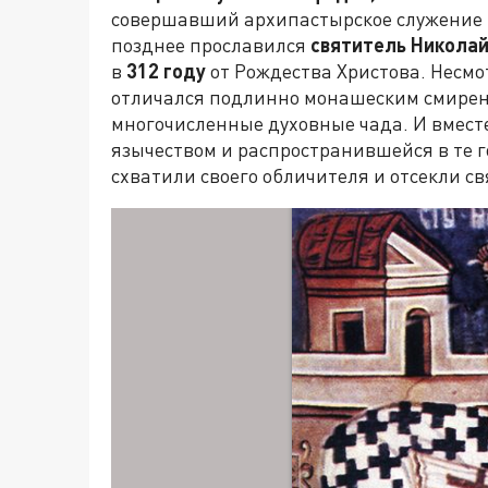
совершавший архипастырское служение в
позднее прославился
святитель Никола
в
312 году
от Рождества Христова. Несмо
отличался подлинно монашеским смирени
многочисленные духовные чада. И вместе
язычеством и распространившейся в те г
схватили своего обличителя и отсекли с