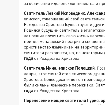
за обличения идолопоклонничества и пр
Святитель Левкий Исповедник, Алексан
епископ, совершавший свой святительск
Рождества Христова (существуют и други
Родился будущий святитель в египетской
лет решил посвятить свою жизнь церков
принял монашеский постриг и священны
христианство язычникам на территории 
святителя расходятся, но, по некоторым
года
от Рождества Христова.
Святитель Мина, епископ Полоцкий
. По
лавры, этот святой стал епископом древ
Христова. Более десяти лет он проповедо
были сильны языческие пережитки. Свят
года
от Рождества Христова.
Перенесение мощей святителя Гурия, а