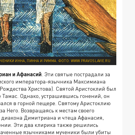
ЧЕНИКИ ИННА, ПИННА И РИММА. ФОТО: WWW.PRAVOSLAVIE.RU
риан и Афанасий
. Эти святые пострадали за
имского императора-язычника Максимиана
 Рождества Христова). Святой Аристоклий был
 Тамас. Однако, устрашившись гонений, он
вался в горной пещере. Святому Аристоклию
за Него. Возвращаясь к местам своего
л диакона Димитриана и чтеца Афанасия,
ении. Эти два клирика также решились
аченные язычниками мученики были убиты