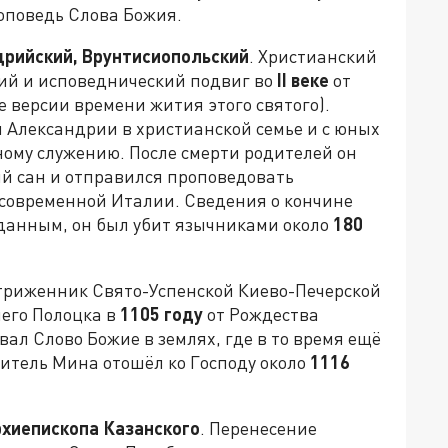
оповедь Слова Божия.
дрийский, Врунтисиопольский
. Христианский
ий и исповеднический подвиг во
II
веке
от
е версии времени жития этого святого).
 Александрии в христианской семье и с юных
ному служению. После смерти родителей он
й сан и отправился проповедовать
современной Италии. Сведения о кончине
 данным, он был убит язычниками около
180
стриженник Свято-Успенской Киево-Печерской
него Полоцка в
1105 году
от Рождества
вал Слово Божие в землях, где в то время ещё
итель Мина отошёл ко Господу около
1116
рхиепископа Казанского
. Перенесение