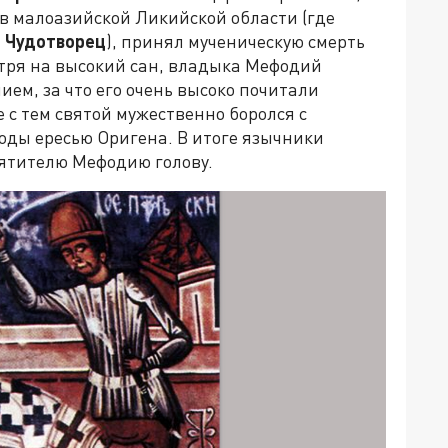
 малоазийской Ликийской области (где
й Чудотворец
), принял мученическую смерть
тря на высокий сан, владыка Мефодий
ем, за что его очень высоко почитали
 с тем святой мужественно боролся с
оды ересью Оригена. В итоге язычники
вятителю Мефодию голову.