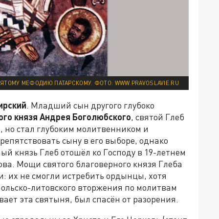
ЯТОМУ МЕФОДИЮ ПАТАРСКОМУ. ФОТО: WWW.PRAVOSLAVIE.RU
ирский
. Младший сын другого глубоко
ого князя Андрея Боголюбского
, святой Глеб
, но стал глубоким молитвенником и
репятствовать сыну в его выборе, однако
ый князь Глеб отошёл ко Господу в 19-летнем
ова. Мощи святого благоверного князя Глеба
: их не смогли истребить ордынцы, хотя
польско-литовского вторжения по молитвам
вает эта святыня, был спасён от разорения.