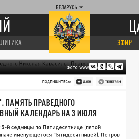
БЕЛАРУСЬ
ИЙ
Ц
АЛИТИКА
ЭФИР
ФОТО: WWW.PRAVOSLAVIE.RU
ПОДПИШИТЕСЬ:
". ПАМЯТЬ ПРАВЕДНОГО
ВНЫЙ КАЛЕНДАРЬ НА 3 ИЮЛЯ
у 5-й седмицы по Пятидесятнице (пятой
 иначе именующегося Пятидесятницей). Петров