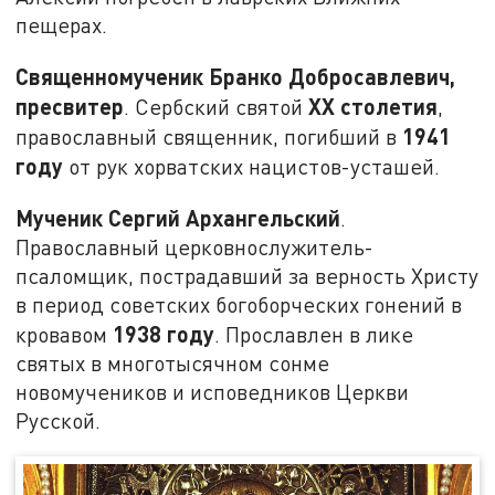
пещерах.
Священномученик Бранко Добросавлевич,
пресвитер
XX столетия
. Сербский святой
,
1941
православный священник, погибший в
году
от рук хорватских нацистов-усташей.
Мученик Сергий Архангельский
.
Православный церковнослужитель-
псаломщик, пострадавший за верность Христу
в период советских богоборческих гонений в
1938 году
кровавом
. Прославлен в лике
святых в многотысячном сонме
новомучеников и исповедников Церкви
Русской.