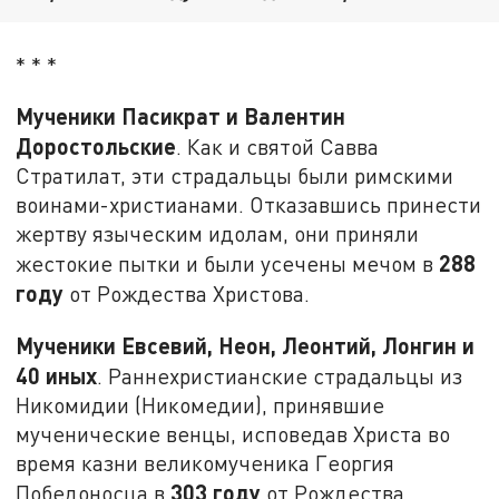
* * *
Мученики Пасикрат и Валентин
Доростольские
. Как и святой Савва
Стратилат, эти страдальцы были римскими
воинами-христианами. Отказавшись принести
жертву языческим идолам, они приняли
288
жестокие пытки и были усечены мечом в
году
от Рождества Христова.
Мученики Евсевий, Неон, Леонтий, Лонгин и
40 иных
. Раннехристианские страдальцы из
Никомидии (Никомедии), принявшие
мученические венцы, исповедав Христа во
время казни великомученика Георгия
303 году
Победоносца в
от Рождества