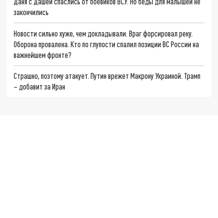
Даня с Дашей спаслись от боевиков ВСУ. Но беды для малышей не
закончились
Новости сильно хуже, чем докладывали. Враг форсировал реку.
Оборона провалена. Кто по глупости спалил позиции ВС России на
важнейшем фронте?
Страшно, поэтому атакует. Путин врежет Макрону Украиной. Трамп
– добавит за Иран