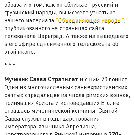
образа и о том, как он сближает русский и
грузинский народы, вы можете узнать из
нашего материала
"Объединяющая народы"
,
опубликованного на страницах сайта
телеканала Царьград. А также из вышедшего
в его эфире одноимённого телесюжета об
этой иконе.
* * *
Мученик Савва Стратилат
и с ним 70 воинов.
Один из многочисленных раннехристианских
святых страдальцев из числа римских воинов,
принявших Христа и исповедавших Его, не
страшась мученической кончины. Святой
Савва служил в годы царствования
императора-язычника Аврелиана,
270-
царствовавшего в Римской империи в