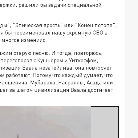
держки, решили бы задачи специальной
ды", "Эпическая ярость" или "Конец потопа",
 я бы переименовал нашу скромную СВО в
у многое изменило.
лжим старую песню. И тогда, повторюсь,
 переговоров с Кушнером и Уиткоффом,
лизация Ваала незатейлива: она повторяет
зом работают. Потому что каждый думает, что
Милошевича, Мубарака, Насраллы, Асада или
к шаг за шагом цивилизация Ваала достигает