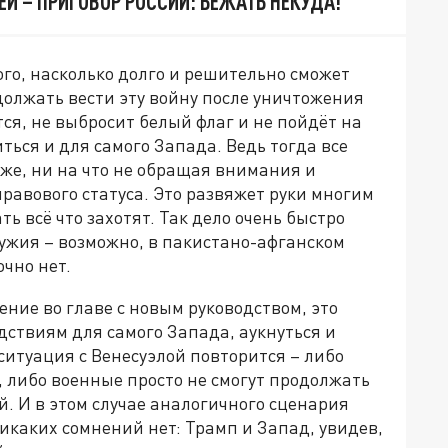
ЕИ – ПРИГОВОР РОССИИ: БЕЖАТЬ НЕКУДА!
того, насколько долго и решительно сможет
должать вести эту войну после уничтожения
тся, не выбросит белый флаг и не пойдёт на
ться и для самого Запада. Ведь тогда все
 же, ни на что не обращая внимания и
равового статуса. Это развяжет руки многим
ь всё что захотят. Так дело очень быстро
ужия – возможно, в пакистано-афганском
очно нет.
ние во главе с новым руководством, это
дствиям для самого Запада, аукнуться и
ситуация с Венесуэлой повторится – либо
, либо военные просто не смогут продолжать
й. И в этом случае аналогичного сценария
никаких сомнений нет: Трамп и Запад, увидев,