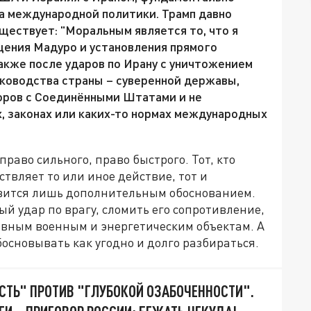
ла международной политики. Трамп давно
ществует: "Моральным является то, что я
щения Мадуро и установления прямого
также после ударов по Ирану с уничтожением
ководства страны – суверенной державы,
оров с Соединёнными Штатами и не
х, законах или каких-то нормах международных
право сильного, право быстрого. Тот, кто
твляет то или иное действие, тот и
новится лишь дополнительным обоснованием.
й удар по врагу, сломить его сопротивление,
овным военным и энергетическим объектам. А
босновывать как угодно и долго разбираться.
СТЬ" ПРОТИВ "ГЛУБОКОЙ ОЗАБОЧЕННОСТИ".