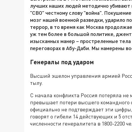
лучших наших людей методично убивают 
"СВО" честному слову "война". Покушени
мозг нашей военной разведки, ударило п
террор, в то время как Москва продолжае
уж тем более в большой политике, джент
изысканных манер – простреленные тела 
переговорах в Абу-Даби. Мы намерены во
Генералы под ударом
Высший эшелон управления армией Росси
тылу.
С начала конфликта Россия потеряла не м
превышает потери высшего командного с
официально не подтверждает эти цифры
говорят о гибели 14 действующих и 5 о
численности генералитета в 1800-2200 че