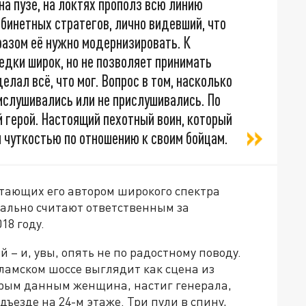
на пузе, на локтях прополз всю линию
абинетных стратегов, лично видевший, что
разом её нужно модернизировать. К
дки широк, но не позволяет принимать
елал всё, что мог. Вопрос в том, насколько
ислушивались или не прислушивались. По
 герой. Настоящий пехотный воин, который
 чуткостью по отношению к своим бойцам.
тающих его автором широкого спектра
иально считают ответственным за
18 году.
 – и, увы, опять не по радостному поводу.
ламском шоссе выглядит как сцена из
орым данным женщина, настиг генерала,
дъезде на 24-м этаже. Три пули в спину,