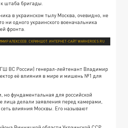
ик штаба бригады.
ика в украинском тылу Москва, очевидно, не
ито ни одного украинского военачальника
ией фронта.
ИМИР АЛЕКСЕЕВ. СКРИНШОТ: ИНТЕРНЕТ-САЙТ WARHEROES.RU
 ГШ ВС России) генерал-лейтенант Владимир
итектор её влияния в мире и мишень №1 для
, но фундаментальная для российской
е лица делали заявления перед камерами,
сеть влияния Москвы. Его называют
айона Винницкой области Украинской ССР,