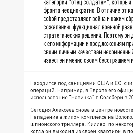
категории "отец солдатам", который 
фронта неоднократно. В отличие от к
собой представляет война и каким об
сожалению, функционал военной разве
стратегических решений. Поэтому он д
к его информации и предложениям пр
своим личным качествам несомненный
известен именно своим бесстрашием и
Находится под санкциями США и ЕС, счи
операций. Например, в Европе его офиц
использование "Новичка" в Солсбери в 20
Сегодня Алексеев снова в центре новостей
Нападение в жилом комплексе на Волоко
шпионского триллера. Киллер, по некот
когда он выходил из своей квартиры в по