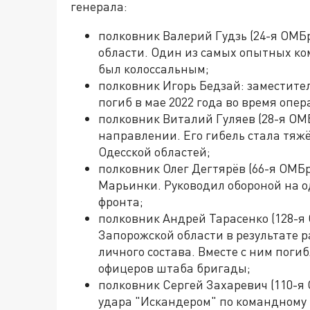
генерала:
полковник Валерий Гудзь (24-я ОМБр
области. Один из самых опытных ком
был колоссальным;
полковник Игорь Бедзай: заместит
погиб в мае 2022 года во время опе
полковник Виталий Гуляев (28-я ОМБ
направлении. Его гибель стала тяж
Одесской областей;
полковник Олег Дегтярёв (66-я ОМБр)
Марьинки. Руководил обороной на о
фронта;
полковник Андрей Тарасенко (128-я 
Запорожской области в результате 
личного состава. Вместе с ним поги
офицеров штаба бригады;
полковник Сергей Захаревич (110-я 
удара "Искандером" по командному 