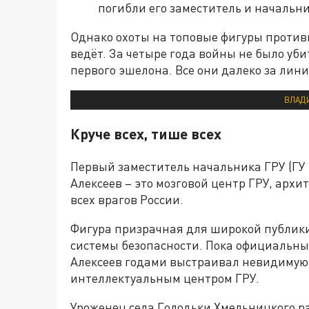
погибли его заместитель и начальн
Однако охоты на топовые фигуры противн
ведёт. За четыре года войны не было уб
первого эшелона. Все они далеко за лин
ВЛАД
Круче всех, тише всех
Первый заместитель начальника ГРУ (ГУ
Алексеев – это мозговой центр ГРУ, арх
всех врагов России.
Фигура призрачная для широкой публики
системы безопасности. Пока официальны
Алексеев годами выстраивал невидимую 
интеллектуальным центром ГРУ.
Уроженец села Голодьки Хмельницкого р