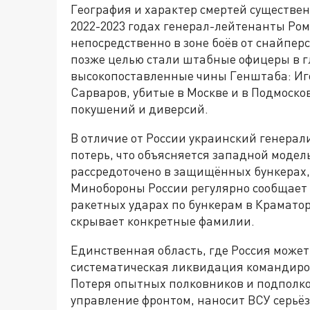
География и характер смертей существен
2022-2023 годах генерал-лейтенанты Ром
непосредственно в зоне боёв от снайперс
позже целью стали штабные офицеры в гл
высокопоставленные чины Генштаба: Иг
Сарваров, убитые в Москве и в Подмоско
покушений и диверсий.
В отличие от России украинский генера
потерь, что объясняется западной моде
рассредоточено в защищённых бункерах, 
Минобороны России регулярно сообщает
ракетных ударах по бункерам в Краматор
скрывает конкретные фамилии.
Единственная область, где Россия может
систематическая ликвидация командиров
Потеря опытных полковников и подполко
управление фронтом, наносит ВСУ серьё