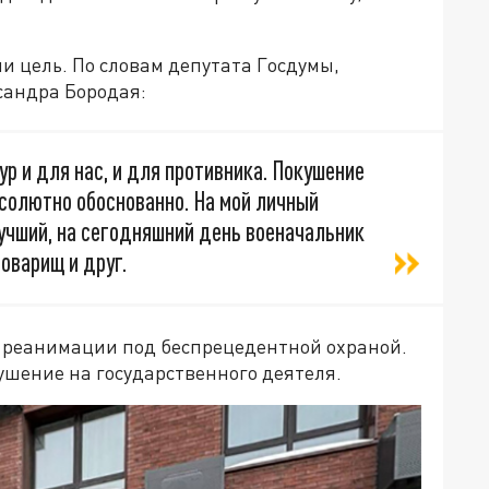
и цель. По словам депутата Госдумы,
сандра Бородая:
р и для нас, и для противника. Покушение
абсолютно обоснованно. На мой личный
лучший, на сегодняшний день военачальник
оварищ и друг.
в реанимации под беспрецедентной охраной.
ушение на государственного деятеля.