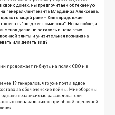
в своих домах, мы предпочитаем обтекаемую
е на генерал-лейтенанта Владимира Алексеева,
о кровоточащей ране – Киев продолжает
т воевать "по-джентльменски". Но на войне, а
льменов давно не осталось и цена этих
военной элиты и унизительная позиция на
евать или делать вид?
и продолжает гибнуть на полях СВО и в
енее 19 генералов, что уже почти вдвое
остава за обе чеченские войны. Минобороны
, однако независимые расследователи
тставных военачальников при общей оценочной
ловек.