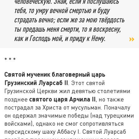
человеческую. Знай, если я послушаюсь
тебя, то умру вечной смертью и буду
страдать вечно; если же за мою твёрдость
ты предашь меня смерти, то я воскресну,
как и Господь мой, и приду к Нему.
* * *
Святой мученик благоверный царь
Грузинский Луарсаб II
. Этот святой
Грузинской Церкви жил девятью столетиями
святого царя Арчила
II
позднее
, но также
пострадал за Христа от мусульман. Поначалу
он одержал значимые победы (над турецкими
войсками), однако не смог сопротивляться
персидскому шаху Аббасу I. Святой Луарсаб