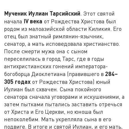
Мученик Иулиан Тарсийский
. Этот святой
IV
века
начала
от Рождества Христова был
родом из малоазийской области Киликия. Его
отец был знатный римлянин-язычник,
сенатор, а мать исповедовала христианство.
После смерти мужа она с сыном
переселилась в город Тарс, где в годы
антихристианских гонений императора-
284–
богоборца Диоклетиана (правившего в
305 годах
от Рождества Христова) юный
Иулиан был схвачен. Сына покойного
сенатора сначала уговорами и искушениями, а
затем пытками пытались заставить отречься
от Христа и Его Церкви, но юноша был
непоколебим. Мать укрепляла сына в его
подвиге. В итоге и святой Иулиан, и его мать,