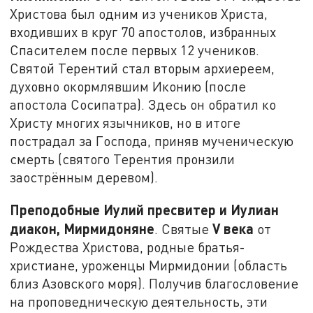
Христова был одним из учеников Христа,
входивших в круг 70 апостолов, избранных
Спасителем после первых 12 учеников.
Святой Терентий стал вторым архиереем,
духовно окормлявшим Иконию (после
апостола Сосипатра). Здесь он обратил ко
Христу многих язычников, но в итоге
пострадал за Господа, приняв мученическую
смерть (святого Терентия пронзили
заострённым деревом).
Преподобные Иулий пресвитер и Иулиан
диакон, Мирмидоняне
V
века
. Святые
от
Рождества Христова, родные братья-
христиане, уроженцы Мирмидонии (область
близ Азовского моря). Получив благословение
на проповедническую деятельность, эти