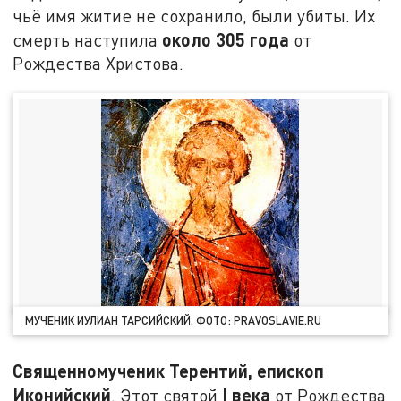
чьё имя житие не сохранило, были убиты. Их
около 305 года
смерть наступила
от
Рождества Христова.
МУЧЕНИК ИУЛИАН ТАРСИЙСКИЙ. ФОТО: PRAVOSLAVIE.RU
Священномученик Терентий, епископ
Иконийский
I
века
. Этот святой
от Рождества