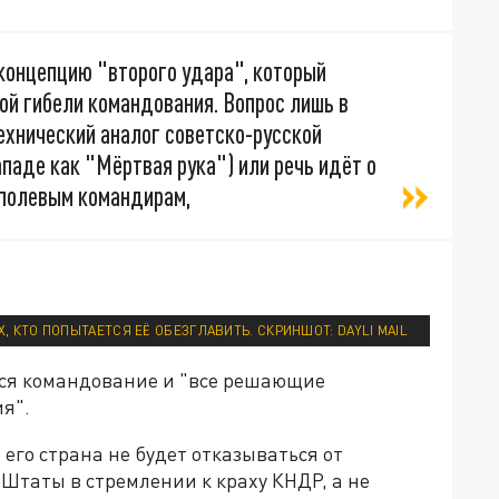
концепцию "второго удара", который
ой гибели командования. Вопрос лишь в
ехнический аналог советско-русской
паде как "Мёртвая рука") или речь идёт о
 полевым командирам,
, КТО ПОПЫТАЕТСЯ ЕЁ ОБЕЗГЛАВИТЬ. СКРИНШОТ: DAYLI MAIL
ется командование и "все решающие
я".
его страна не будет отказываться от
Штаты в стремлении к краху КНДР, а не