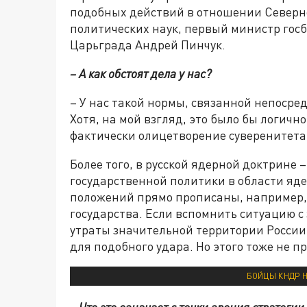
подобных действий в отношении Северно
политических наук, первый министр гос
Царьграда Андрей Пинчук.
– А как обстоят дела у нас?
– У нас такой нормы, связанной непосред
Хотя, на мой взгляд, это было бы логично
фактически олицетворение суверенитета
Более того, в русской ядерной доктрине
государственной политики в области яд
положений прямо прописаны, например,
государства. Если вспомнить ситуацию с 
утраты значительной территории России
для подобного удара. Но этого тоже не п
БОЙЦЫ КНДР Н
– Что это означает с точки зрения стратеги