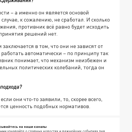
ости – а именно он является основой
случае, к сожалению, не сработал. И сколько
жения, противник всё равно будет исходить
 принятия решений нет.
 заключается в том, что они не зависят от
 работать автоматически – по принципу так
ивник понимает, что механизм неизбежен и
ельных политических колебаний, тогда он
о подхода?
если они что-то заявили, то, скорее всего,
ается ценность подобных нормативов.
сывайтесь на наши каналы
ыми узнавайте о главных новостях и важнейших событиях дня.