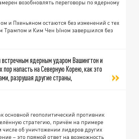
намерен возобновлять переговоры по ядерному
м и Пхеньяном остаются без изменений с тех
ом Трампом и Ким Чен Ыном завершился без
зы встречным ядерным ударом Вашингтон и
х пор напасть на Северную Корею, как это
ми, разрушая другие страны,
как основной геополитический противник
елённую стратегию, причём на примере
ом числе об уничтожении лидеров других
ние – это прямой ответ на возможность