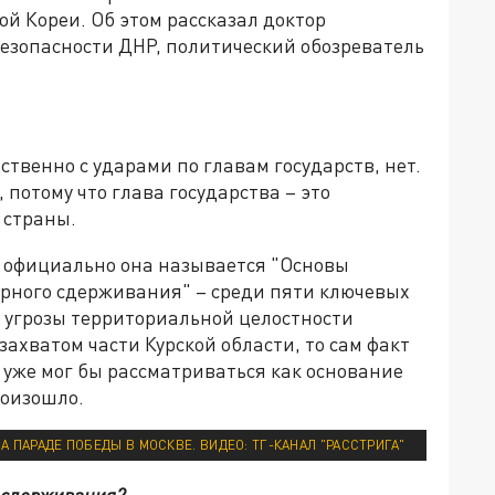
й Кореи. Об этом рассказал доктор
безопасности ДНР, политический обозреватель
ственно с ударами по главам государств, нет.
, потому что глава государства – это
 страны.
 – официально она называется "Основы
ерного сдерживания" – среди пяти ключевых
 угрозы территориальной целостности
захватом части Курской области, то сам факт
 уже мог бы рассматриваться как основание
роизошло.
А ПАРАДЕ ПОБЕДЫ В МОСКВЕ. ВИДЕО: ТГ-КАНАЛ "РАССТРИГА"
и сдерживания?