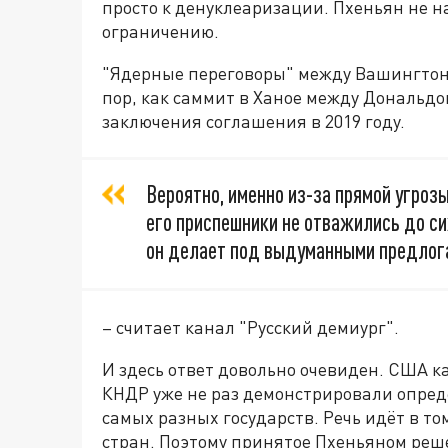
просто к денуклеаризации. Пхеньян не 
ограничению.
"Ядерные переговоры" между Вашингтоно
пор, как саммит в Ханое между Дональд
заключения соглашения в 2019 году.
Вероятно, именно из-за прямой угро
его приспешники не отважились до си
он делает под выдуманными предлога
– считает канал "Русский демиург".
И здесь ответ довольно очевиден. США 
КНДР уже не раз демонстрировали опред
самых разных государств. Речь идёт в т
стран. Поэтому принятое Пхеньяном реше