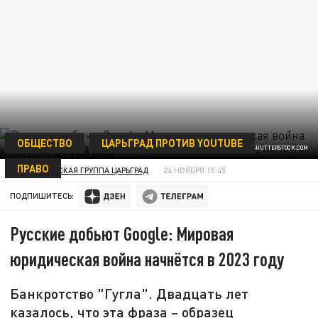
ОБЩЕСТВО
ЦАРЬГРАД ПРОТИВ YOUTUBE
ФОТО: SERGEI ELAGIN / SHUTTERSTOCK.COM
ПРАВО
АНАЛИТИЧЕСКАЯ ГРУППА ЦАРЬГРАД
24 НОЯБРЯ 15:45
ПОДПИШИТЕСЬ:
Русские добьют Google: Мировая
юридическая война начнётся в 2023 году
Банкротство "Гугла". Двадцать лет
казалось, что эта фраза – образец