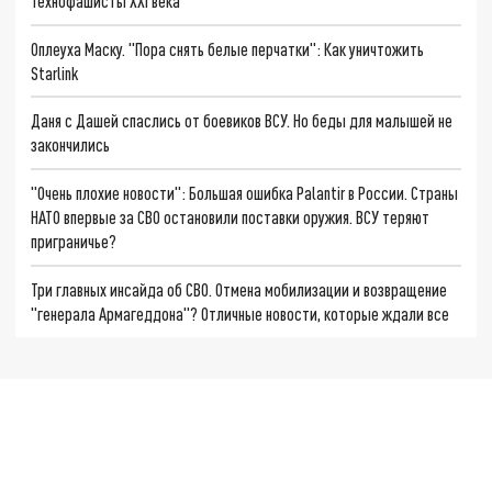
Технофашисты XXI века
Оплеуха Маску. "Пора снять белые перчатки": Как уничтожить
Starlink
Даня с Дашей спаслись от боевиков ВСУ. Но беды для малышей не
закончились
"Очень плохие новости": Большая ошибка Palantir в России. Страны
НАТО впервые за СВО остановили поставки оружия. ВСУ теряют
приграничье?
Три главных инсайда об СВО. Отмена мобилизации и возвращение
"генерала Армагеддона"? Отличные новости, которые ждали все