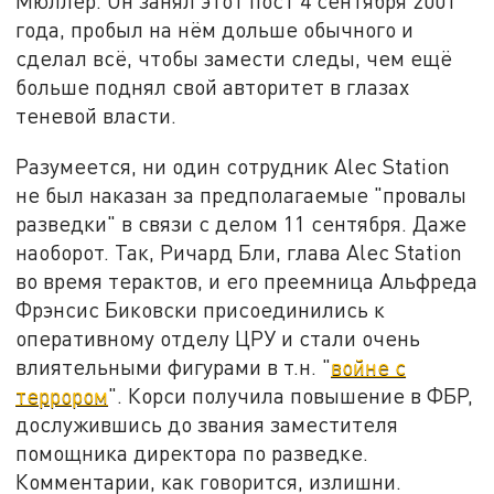
Мюллер. Он занял этот пост 4 сентября 2001
года, пробыл на нём дольше обычного и
сделал всё, чтобы замести следы, чем ещё
больше поднял свой авторитет в глазах
теневой власти.
Разумеется, ни один сотрудник Alec Station
не был наказан за предполагаемые "провалы
разведки" в связи с делом 11 сентября. Даже
наоборот. Так, Ричард Бли, глава Alec Station
во время терактов, и его преемница Альфреда
Фрэнсис Биковски присоединились к
оперативному отделу ЦРУ и стали очень
влиятельными фигурами в т.н. "
войне с
террором
". Корси получила повышение в ФБР,
дослужившись до звания заместителя
помощника директора по разведке.
Комментарии, как говорится, излишни.