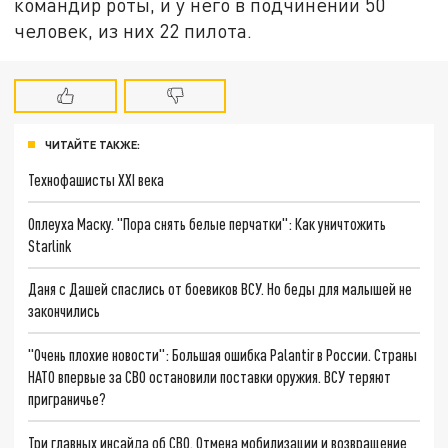
командир роты, и у него в подчинении 50
человек, из них 22 пилота.
ЧИТАЙТЕ ТАКЖЕ:
Технофашисты XXI века
Оплеуха Маску. "Пора снять белые перчатки": Как уничтожить
Starlink
Даня с Дашей спаслись от боевиков ВСУ. Но беды для малышей не
закончились
"Очень плохие новости": Большая ошибка Palantir в России. Страны
НАТО впервые за СВО остановили поставки оружия. ВСУ теряют
приграничье?
Три главных инсайда об СВО. Отмена мобилизации и возвращение