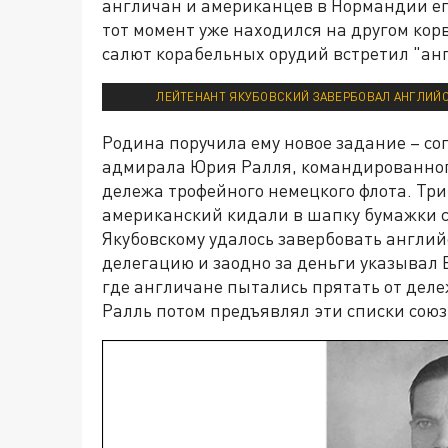
англичан и американцев в Нормандии его
тот момент уже находился на другом корв
салют корабельных орудий встретил "ан
ЛЕЙТЕНАНТ ЯКУБОВСКИЙ ЗАВЕРБОВАЛ АНГЛИЙС
Родина поручила ему новое задание – со
адмирала Юрия Ралля, командированног
дележа трофейного немецкого флота. Три
американский кидали в шапку бумажки с
Якубовскому удалось завербовать англий
делегацию и заодно за деньги указывал
где англичане пытались прятать от дел
Ралль потом предъявлял эти списки сою