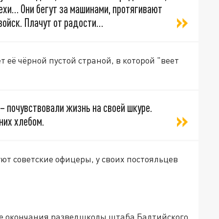
чехи… Они бегут за машинами, протягивают
 войск. Плачут от радости…
 её чёрной пустой страной, в которой "веет
– почувствовали жизнь на своей шкуре.
них хлебом.
уют советские офицеры, у своих постояльцев
е окончания разведшколы штаба Балтийского