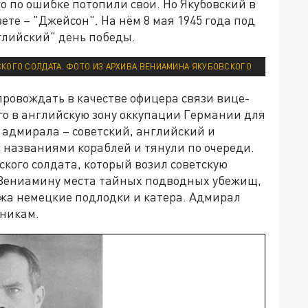
 по ошибке потопили свои. Но Якубовский в
ете – "Джейсон". На нём 8 мая 1945 года под
глийский" день победы.
КОГО СОЛДАТА. ФОТО ИЗ АРХИВА ВЕНИАМИНА ЯКУБОВСКОГО
провождать в качестве офицера связи вице-
о в английскую зону оккупации Германии для
 адмирала – советский, английский и
 названиями кораблей и тянули по очереди.
ского солдата, который возил советскую
 Вениамину места тайных подводных убежищ,
ежа немецкие подлодки и катера. Адмирал
зникам.