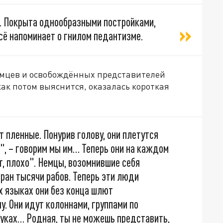
а. Покрыта однообразными постройками,
сё напоминает о гнилом педантизме.
немцев и освобождённых представителей
как потом выяснится, оказалась короткая
 пленные. Понурив голову, они плетутся
", – говорим мы им… Теперь они на каждом
т, плохо". Немцы, возомнившие себя
тран тысячи рабов. Теперь эти люди
х языках они без конца шлют
у. Они идут колоннами, группами по
руках… Родная, ты не можешь представить,