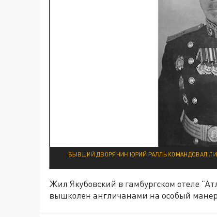
БЫВШИЙ ДВОРЯНИН ЮРИЙ РАЛЛЬ КОМАНДОВАЛ ЛИН
Жил Якубовский в гамбургском отеле "А
вышколен англичанами на особый манер