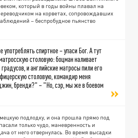
овеком, который в годы войны плавал на
переводчиком на корветах, сопровождавших
 наблюдений – беспробудное пьянство
е употреблять спиртное – упаси Бог. А тут
 матросскую столовую: боцман наливает
 градусов, и английские матросы пили его
офицерскую столовую, командир меня
джин, бренди?" – "Но, сэр, мы же в боевом
ецкую подлодку, и она прошла прямо под
пасали только чудо, маневренность и
ача от него отвернулась. Во время высадки