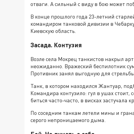
отваги. А сильный с виду в бою может по
В конце прошлого года 23-летний старл
командиром танковой дивизии в Чебаркул
Киевскую область.
Засада. Контузия
Возле села Мокрец танкистов накрыл арт
неожиданно. Вражеский беспилотник сум
Противник занял выгодную для стрельб
Танк, в котором находился Жантуар, под
Командира контузило: гул в ушах стоит, 
биться часто-часто, в висках застучала к
По соседним танкам летели мины и грана
серого непроницаемого дыма.
Бой. Не думать о себе