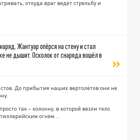
тривать, откуда враг ведёт стрельбу и
наряд. Жантуар опёрся на стену и стал
же не дышит. Осколок от снаряда вошёл в
стов. До прибытия наших вертолётов они не
ону.
росто так – колонну, в которой везли тело
артиллерийским огнём…