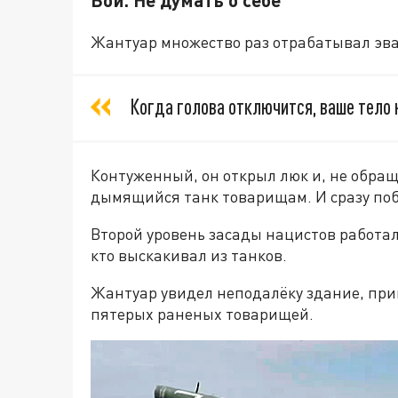
Жантуар множество раз отрабатывал эвак
Когда голова отключится, ваше тело 
Контуженный, он открыл люк и, не обра
дымящийся танк товарищам. И сразу по
Второй уровень засады нацистов работал
кто выскакивал из танков.
Жантуар увидел неподалёку здание, прик
пятерых раненых товарищей.