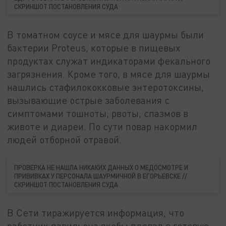
СКРИНШОТ ПОСТАНОВЛЕНИЯ СУДА
В томатном соусе и мясе для шаурмы были
бактерии Proteus, которые в пищевых
продуктах служат индикаторами фекального
загрязнения. Кроме того, в мясе для шаурмы
нашлись стафилококковые энтеротоксины,
вызывающие острые заболевания с
симптомами тошноты, рвоты, спазмов в
животе и диареи. По сути повар накормил
людей отборной отравой.
ПРОВЕРКА НЕ НАШЛА НИКАКИХ ДАННЫХ О МЕДОСМОТРЕ И
ПРИВИВКАХ У ПЕРСОНАЛА ШАУРМИЧНОЙ В ЕГОРЬЕВСКЕ //
СКРИНШОТ ПОСТАНОВЛЕНИЯ СУДА
В Сети тиражируется информация, что
работник павильона якобы плевал в готовую