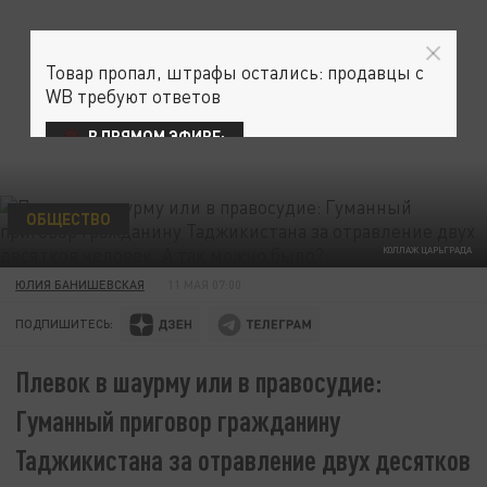
Товар пропал, штрафы остались: продавцы с
WB требуют ответов
В ПРЯМОМ ЭФИРЕ:
ОБЩЕСТВО
КОЛЛАЖ ЦАРЬГРАДА
ЮЛИЯ БАНИШЕВСКАЯ
11 МАЯ 07:00
ПОДПИШИТЕСЬ:
Плевок в шаурму или в правосудие:
Гуманный приговор гражданину
Таджикистана за отравление двух десятков