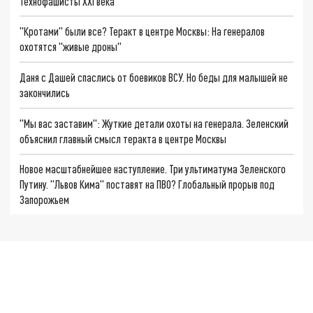
Технофашисты XXI века
"Кротами" были все? Теракт в центре Москвы: На генералов
охотятся "живые дроны"
Даня с Дашей спаслись от боевиков ВСУ. Но беды для малышей не
закончились
"Мы вас заставим": Жуткие детали охоты на генерала. Зеленский
объяснил главный смысл теракта в центре Москвы
Новое масштабнейшее наступление. Три ультиматума Зеленского
Путину. "Львов Кима" поставят на ПВО? Глобальный прорыв под
Запорожьем