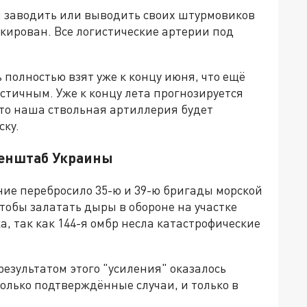
ы заводить или выводить своих штурмовиков
кирован. Все логистические артерии под
 полностью взят уже к концу июня, что ещё
тичным. Уже к концу лета прогнозируется
 что наша ствольная артиллерия будет
ску.
 Генштаб Украины
ние перебросило 35-ю и 39-ю бригады морской
тобы залатать дыры в обороне на участке
, так как 144-я омбр несла катастрофические
результатом этого "усиления" оказалось
только подтверждённые случаи, и только в