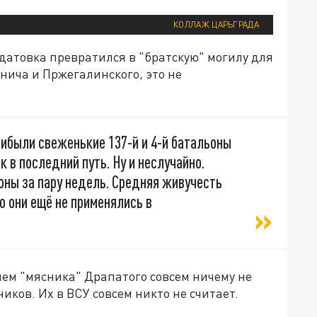
КОЛЛАЖ ЦАРЬГРАДА
датовка превратился в "братскую" могилу для
инича и Пржегалинского, это не
ибыли свеженькие 137-й и 4-й батальоны
к в последний путь. Ну и неслучайно.
оны за пару недель. Средняя живучесть
о они ещё не применялись в
ем "мясника" Драпатого совсем ничему не
иков. Их в ВСУ совсем никто не считает.