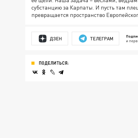
её щели. Наша задача – вёслами, вёдрам
субстанцию за Карпаты. И пусть там плещ
превращается пространство Европейс
Подпи
ДЗЕН
ТЕЛЕГРАМ
и перв
ПОДЕЛИТЬСЯ: