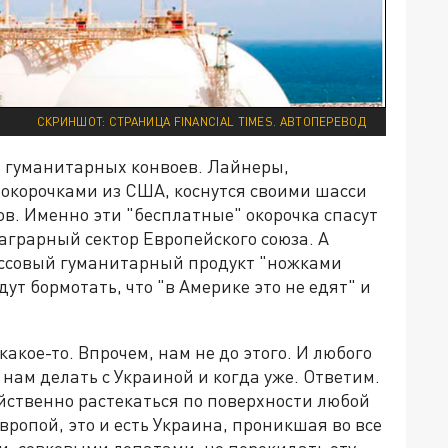
СКРИНШОТ: СТРАНИЦА FINANCIAL TIMES. АВТОПЕРЕВОД
 гуманитарных конвоев. Лайнеры,
корочками из США, коснутся своими шасси
в. Именно эти "бесплатные" окорочка спасут
 аграрный сектор Европейского союза. А
ассовый гуманитарный продукт "ножками
ут бормотать, что "в Америке это не едят" и
какое-то. Впрочем, нам не до этого. И любого
 нам делать с Украиной и когда уже. Ответим.
ойственно растекаться по поверхности любой
Европой, это и есть Украина, проникшая во все