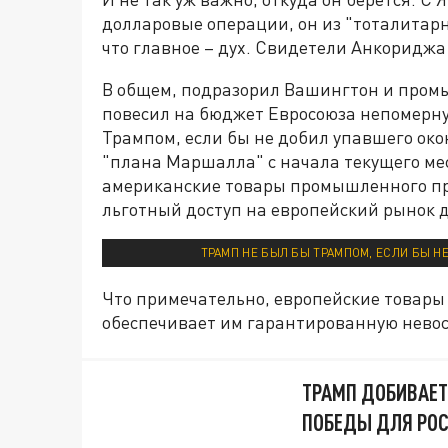
долларовые операции, он из "тоталитарн
что главное – дух. Свидетели Анкориджа 
В общем, подразорил Вашингтон и промы
повесил на бюджет Евросоюза непомерну
Трампом, если бы не добил упавшего око
"плана Маршалла" с начала текущего ме
американские товары промышленного про
льготный доступ на европейский рынок 
ТРАМП НЕ БЫЛ БЫ ТРАМПОМ, ЕСЛИ БЫ Н
Что примечательно, европейские товары
обеспечивает им гарантированную невос
ТРАМП ДОБИВАЕТ
ПОБЕДЫ ДЛЯ РО