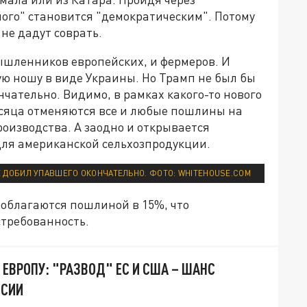
ого" становится "демократическим". Потому
не дадут соврать.
шленников европейских, и фермеров. И
ю ношу в виде Украины. Но Трамп не был бы
нчательно. Видимо, в рамках какого-то нового
сяца отменяются все и любые пошлины на
изводства. А заодно и открывается
для американской сельхозпродукции.
Е ДОБИЛ УПАВШЕГО ОКОНЧАТЕЛЬНО. ФОТО: WHITEHOUSE.COM
 облагаются пошлиной в 15%, что
требованность.
 ЕВРОПУ: "РАЗВОД" ЕС И США – ШАНС
ССИИ