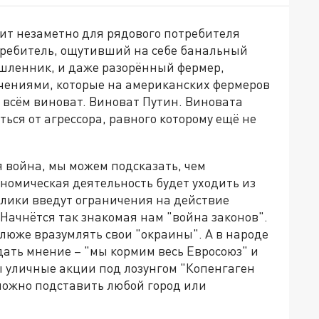
дит незаметно для рядового потребителя
требитель, ощутивший на себе банальный
ышленник, и даже разорённый фермер,
чениями, которые на американских фермеров
о всём виноват. Виноват Путин. Виновата
ься от агрессора, равного которому ещё не
я война, мы можем подсказать, чем
номическая деятельность будет уходить из
блики введут ограничения на действие
 Начнётся так знакомая нам "война законов".
люже вразумлять свои "окраины". А в народе
ать мнение – "мы кормим весь Евросоюз" и
ы уличные акции под лозунгом "Копенгаген
 можно подставить любой город или