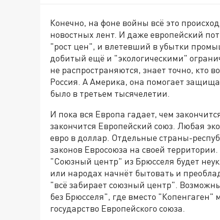
Конечно, на фоне войны всё это происхо
новостных лент. И даже европейский по
"рост цен", и влетевший в убытки пром
добитый ещё и "экологическими" ограни
не распространяются, знает точно, кто в
Россия. А Америка, она помогает защищат
было в третьем тысячелетии.
И пока вся Европа гадает, чем закончитс
закончится Европейский союз. Любая эко
евро в доллар. Отдельные страны-респу
законов Евросоюза на своей территории.
"Союзный центр" из Брюсселя будет неук
или народах начнёт бытовать и преоблад
"всё забирает союзный центр". Возможн
без Брюсселя", где вместо "Копенгаген"
государство Европейского союза.