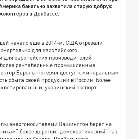
Америка банально захватила старую добрую
волонтёров в Донбассе.
ей начало ещё в 2014-м, США отрезали
 смертельно для европейского
и для европейских производителей
иболее рентабельные промышленные
 сектор Европы потерял доступ к минеральным
сть сбыта своей продукции в России. Более
и квотированный, украинский экспорт.
ропы энергоносителями Вашингтон берёт на
никам" более дорогой "демократический" газ.
Ямала или из Катара. Пройдя через