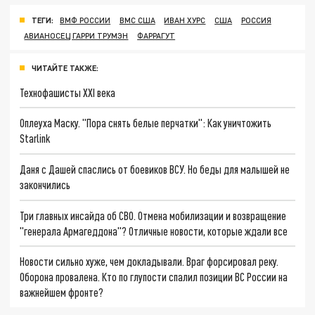
ТЕГИ:
ВМФ РОССИИ
ВМС США
ИВАН ХУРС
США
РОССИЯ
АВИАНОСЕЦ ГАРРИ ТРУМЭН
ФАРРАГУТ
ЧИТАЙТЕ ТАКЖЕ:
Технофашисты XXI века
Оплеуха Маску. "Пора снять белые перчатки": Как уничтожить
Starlink
Даня с Дашей спаслись от боевиков ВСУ. Но беды для малышей не
закончились
Три главных инсайда об СВО. Отмена мобилизации и возвращение
"генерала Армагеддона"? Отличные новости, которые ждали все
Новости сильно хуже, чем докладывали. Враг форсировал реку.
Оборона провалена. Кто по глупости спалил позиции ВС России на
важнейшем фронте?