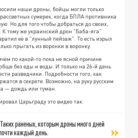
сбросили наши дроны, бойцы могли только
едрассветных сумерек, когда БПЛА противника
ую. Но для того чтобы добраться до своих,
. К тому же украинский дрон "Баба-яга"
вратил её в "лунный пейзаж". То есть изрыл
ько прыгать из воронки в воронку.
ричём по какой-то пока не ясной причине
бще без еды и воды. И только на 26-й день
ести разведчики. Подробности того, как
ржатся в секрете. Возможно, на руку русским
а — дождь или туман.
ровал Царьграду это видео так:
 Таких раненых, которым дроны много дней
 почти каждый день.