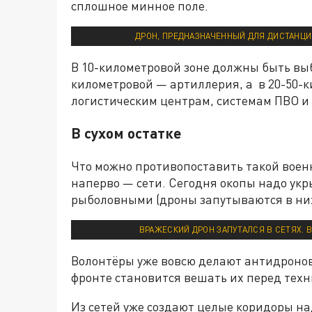
сплошное минное поле.
ДРОН, ПРЕДНАЗНАЧЕННЫЙ ДЛЯ ДИСТАНЦИО
В 10-километровой зоне должны быть вы
километровой — артиллерия, а в 20-50-
логистическим центрам, системам ПВО и
В сухом остатке
Что можно противопоставить такой военн
наперво — сети. Сегодня окопы надо укры
рыболовными (дроны запутываются в ни
ВРАЖЕСКИЙ ДРОН ЗАПУТАЛСЯ В СЕТЯХ.
Волонтёры уже вовсю делают антидронов
фронте становится вешать их перед тех
Из сетей уже создают целые коридоры на