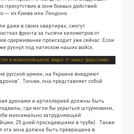
их присутствие в зоне боевых действий.
о — из Киева или Лондона.
ли даже в своих квартирах, смогут
астках фронта за тысячи километров от
ое сдерживание происходит уже сейчас. Если
же рухнул под натиском наших войск.
ТВУ В УКРАИНСКОЙ ШКОЛЕ. ВИДЕО: ТГ-КАНАЛ "ДЯДЯ СЛАВА"
ние русской армии, на Украине внедряют
ронов". Точнее, она представляет собой
края дронами и артиллерией должны быть
подвалы, где могли бы укрыться штурмовики,
 себе максимально затрудняющий
бойцми, 25 дней просидевшими в трубе). Также
 эта зона должна быть превращена в