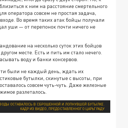
близиться к ним на расстояние смертельного
для оператора совсем не простая задача,
входе. Во время таких атак бойцы получали
ал уши — от перепонок почти ничего не
мандование на несколько суток этих бойцов
другом месте. Есть и пить им стало нечего.
асывать воду и банки консервов.
 эти были не каждый день, ждать их
астиковые бутылки, скинутые с высоты, при
оставалось совсем чуть-чуть. Даже железные
ржимое разлеталось.
 ВОДЫ ОСТАВАЛОСЬ В СБРОШЕННОЙ И ЛОПНУВШЕЙ БУТЫЛКЕ.
КАДР ИЗ ВИДЕО, ПРЕДОСТАВЛЕННОГО ЦАРЬГРАДУ