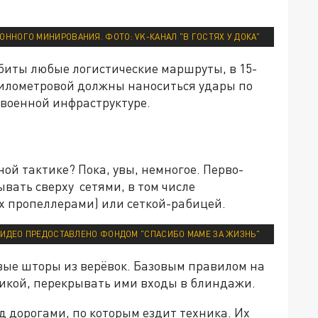
ННОГО МИНИРОВАНИЯ. ФОТО: VK-КАНАЛ "В ГОСТЯХ У ДОКА"
биты любые логистические маршруты, в 15-
километровой должны наноситься удары по
 военной инфраструктуре.
ой тактике? Пока, увы, немногое. Перво-
вать сверху сетями, в том числе
х пропеллерами) или сеткой-рабицей.
 ВИДЕО ПРЕДОСТАВЛЕНО ФОНДОМ "СПАСИБО МАМЕ ЗА ЖИЗНЬ"
ые шторы из верёвок. Базовым правилом на
никой, перекрывать ими входы в блиндажи.
д дорогами, по которым ездит техника. Их