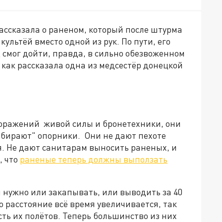
ссказала о раненом, который после штурма
ультёй вместо одной из рук. По пути, его
ц смог дойти, правда, в сильно обезвоженном
как рассказала одна из медсестёр донецкой
поражений живой силы и бронетехники, они
збирают" опорники. Они не дают пехоте
я. Не дают санитарам выносить раненых, и
, что
раненые теперь должны выползать
я нужно или закапывать, или выводить за 40
о расстояние всё время увеличивается, так
сть их полётов. Теперь большинство из них