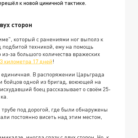
ерешёл к новой циничной тактике.
вух сторон
име", который с ранениями ног выполз к
д подбитой техникой, ему на помощь
 из-за большого количества вражеских
3 километра 17 дней
!
не единичная. В распоряжении Царьграда
ди бойцов одной из бригад, воюющей на
исхудавший боец рассказывает о своём 25-
ка.
 трубе под дорогой, где были обнаружены
тали постоянно висеть над этим местом,
икадзе, иногда сразу с двух сторон. Но, к