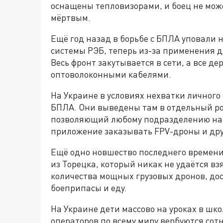
оснащены тепловизорами, и боец не мо
мёртвым.
Ещё год назад в борьбе с БПЛА уповали
системы РЭБ, теперь из-за применения д
Весь фронт закутывается в сети, а все де
оптоволоконными кабелями.
На Украине в условиях нехватки личного
БПЛА. Они выведены там в отдельный ро
позволяющий любому подразделению нап
приложение заказывать FPV-дроны и дру
Ещё одно новшество последнего времен
из Торецка, который никак не удаётся в
количества мощных грузовых дронов, д
боеприпасы и еду.
На Украине дети массово на уроках в шк
операторов по всему миру вербуются сот