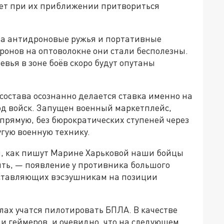
жет при их приближении притвориться
 на антидроновые ружья и портативные
ронов на оптоволокне они стали бесполезны.
ревья в зоне боёв скоро будут опутаны
 состава осознанно делается ставка именно на
д войск. Запущен военный маркетплейс,
рямую, без бюрократических ступеней через
гую военную технику.
и, как пишут Марине Харьковой наши бойцы
зять, — появление у противника большого
оставляющих вэсэушникам на позиции
олах учатся пилотировать БПЛА. В качестве
ни геймеров, и очевидно, что на следующем