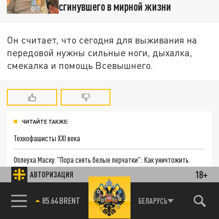
сгинувшего в мирной жизни
Он считает, что сегодня для выживания на
передовой нужны сильные ноги, дыхалка,
смекалка и помощь Всевышнего.
ЧИТАЙТЕ ТАКЖЕ:
Технофашисты XXI века
Оплеуха Маску. "Пора снять белые перчатки": Как уничтожить
Starlink
18+
АВТОРИЗАЦИЯ
Даня с Дашей спаслись от боевиков ВСУ. Но беды для малышей не
85.64 BRENT
БЕЛАРУСЬ
закончились