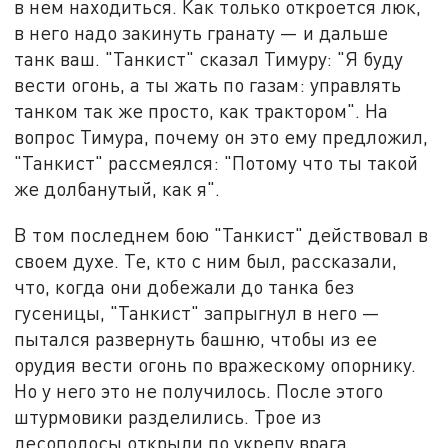
в нем находиться. Как только откроется люк,
в него надо закинуть гранату — и дальше
танк ваш. "Танкист" сказал Тимуру: "Я буду
вести огонь, а ты жать по газам: управлять
танком так же просто, как трактором". На
вопрос Тимура, почему он это ему предложил,
"Танкист" рассмеялся: "Потому что ты такой
же долбанутый, как я".
В том последнем бою "Танкист" действовал в
своем духе. Те, кто с ним был, рассказали,
что, когда они добежали до танка без
гусеницы, "Танкист" запрыгнул в него —
пытался развернуть башню, чтобы из ее
орудия вести огонь по вражескому опорнику.
Но у него это не получилось. После этого
штурмовики разделились. Трое из
лесополосы открыли по укрепу врага