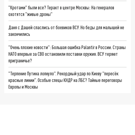
"Кротами" были все? Теракт в центре Москвы: На генералов
охотятся "живые дроны"
Даня с Дашей спаслись от боевиков ВСУ. Но беды для малышей не
закончились
"Очень плохие новости": Большая ошибка Palantir в России. Страны
НАТО впервые за СВО остановили поставки оружия. ВСУ теряют
приграничье?
"Терпение Путина лопнуло". Рекордный удар по Киеву "пересёк
красные линии". Особые спецы КНДР на ЛБС? Тайные переговоры
Европы и Москвы