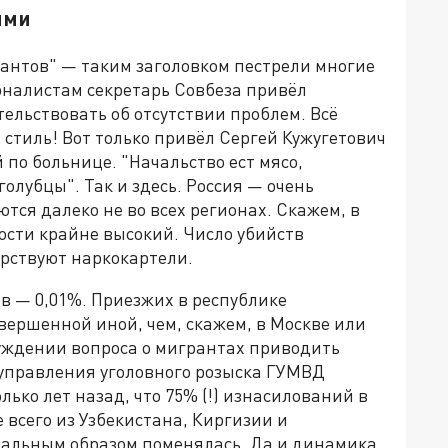
ыми
рантов" — таким заголовком пестрели многие
рналистам секретарь Совбеза привёл
тельствовать об отсутствии проблем. Всё
 стиль! Вот только привёл Сергей Кужугетович
 по больнице. "Начальство ест мясо,
голубцы". Так и здесь. Россия — очень
ся далеко не во всех регионах. Скажем, в
ности крайне высокий. Число убийств
арствуют наркокартели.
в — 0,01%. Приезжих в республике
вершенной иной, чем, скажем, в Москве или
суждении вопроса о мигрантах приводить
управления уголовного розыска ГУМВД
ько лет назад, что 75% (!) изнасилований в
 всего из Узбекистана, Киргизии и
нальным образом поменялась. Да и динамика