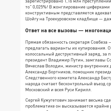
зарегистрировано 1,16 млн преступлений
то" 0,025%! В жонглирование циферками и
конструктивным представляется адекват
Шойгу на Троекуровском кладбище — даж
Ответ на все вызовы — многонац
Прямая обязанность секретаря Совбеза 
предлагать варианты их купирования. О
колоссальный деструктивный заряд, за п
президент Владимир Путин, замглавы С
Вячеслав Володин, министр внутренних 
Александр Бортников, помощник презид
Следственного комитета Александр Баст
народа считает бесконтрольный въезд с
Московский и всея Руси Кирилл.
Сергей Кужугетович занимает весьма с
проблематике он высказывается крайне