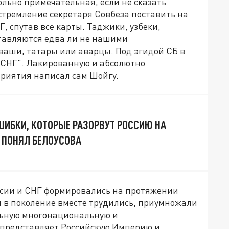
ольно примечательная, если не сказать
о стремление секретаря Совбеза поставить на
, спутав все карты. Таджики, узбеки,
тавляются едва ли не нашими
ваши, татары или аварцы. Под эгидой СБ в
 СНГ". Лакированную и абсолютно
риятия написал сам Шойгу.
ОШИБКИ, КОТОРЫЕ РАЗОРВУТ РОССИЮ НА
Е ПОНЯЛ БЕЛОУСОВА
ссии и СНГ формировались на протяжении
я в поколение вместе трудились, приумножали
льную многонациональную и
 представляет Российскую Империю и