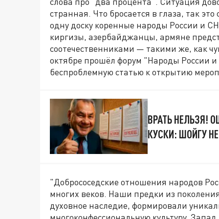
слова про "два процента". Ситуация дов
странная. Что бросается в глаза, так эт
одну доску коренные народы России и СНГ
киргизы, азербайджанцы, армяне предс
соотечественниками — такими же, как чу
октябре прошёл форум "Народы России и
беспроблемную статью к открытию мероп
ВРАТЬ НЕЛЬЗЯ! 
КУСКИ: ШОЙГУ Н
"Добрососедские отношения народов Ро
многих веков. Наши предки из поколени
духовное наследие, формировали уника
многоконфессиональную культуру. Запад