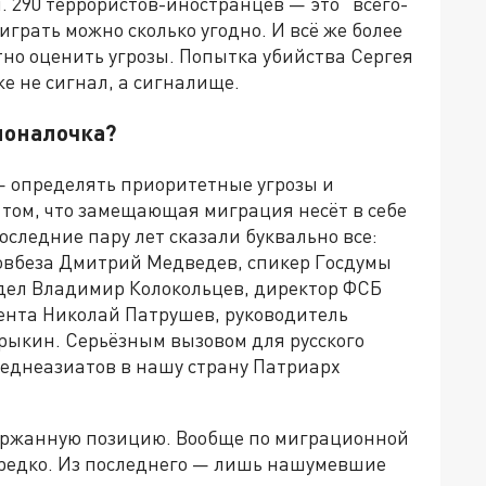
. 290 террористов-иностранцев — это "всего-
грать можно сколько угодно. И всё же более
но оценить угрозы. Попытка убийства Сергея
е не сигнал, а сигналище.
ионалочка?
— определять приоритетные угрозы и
 том, что замещающая миграция несёт в себе
оследние пару лет сказали буквально все:
овбеза Дмитрий Медведев, спикер Госдумы
дел Владимир Колокольцев, директор ФСБ
ента Николай Патрушев, руководитель
рыкин. Серьёзным вызовом для русского
реднеазиатов в нашу страну Патриарх
держанную позицию. Вообще по миграционной
 редко. Из последнего — лишь нашумевшие