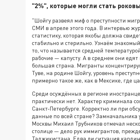
"2%", которые могли стать роков
"Шойгу развеял миф о преступности миг
СМИ в апреле этого года. В интервью жу
статистику, которая якобы должна свиде
стабильно и стерильно. Узнаём знакомый
то, что называется средней температурой
рабочие — капусту. А в среднем они едят 
большая страна. Мигранты концентрируют
Туве, на родине Шойгу, уровень преступ
примерно такое же, как в Мексике, где ц
Среди осуждённых в регионе иностранце
практически нет. Характер криминала со
Санкт-Петербурге. Корректно ли при об
данные по всей стране? Замначальника 
Москвы Михаил Трубников отмечал нескол
столице — дело рук иммигрантов, прежде
Таджикистана. Едва ли ситуация карди