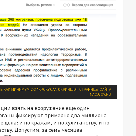
КАК МИНИМУМ 2-3 "КРОКУСА". СКРИНШОТ СТРАНИЦЫ САЙТА
NAC.GOV.RU
ии взять на вооружение ещё один
органы фиксируют примерно два миллиона
 дела: и по кражам, и по хулиганству, и по
тву. Допустим, за семь месяцев