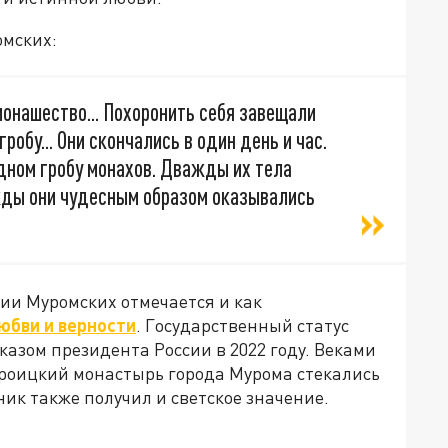
омских:
монашество... Похоронить себя завещали
робу... Они скончались в один день и час.
дном гробу монахов. Дважды их тела
жды они чудесным образом оказывались
ии Муромских отмечается и как
юбви и верности
. Государственный статус
азом президента России в 2022 году. Веками
Троицкий монастырь города Мурома стекались
ник также получил и светское значение.