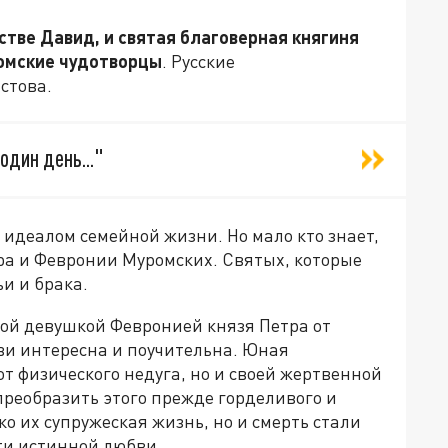
стве Давид, и святая благоверная княгиня
ромские чудотворцы
. Русские
стова.
один день..."
идеалом семейной жизни. Но мало кто знает,
ра и Февронии Муромских. Святых, которые
и и брака.
кой девушкой Февронией князя Петра от
и интересна и поучительна. Юная
от физического недуга, но и своей жертвенной
преобразить этого прежде горделивого и
о их супружеская жизнь, но и смерть стали
ти истинной любви.