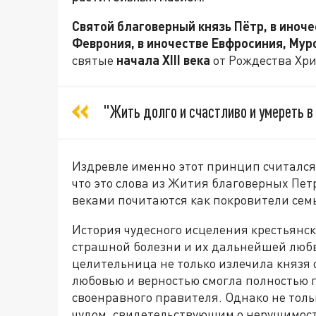
Святой благоверный князь Пётр, в иноче
Феврония, в иночестве Евфросиния, Му
святые
начала
XIII
века
от Рождества Хри
"Жить долго и счастливо и умереть в 
Издревле именно этот принцип считался 
что это слова из Жития благоверных Пет
веками почитаются как покровители семь
История чудесного исцеления крестьянс
страшной болезни и их дальнейшей любв
целительница не только излечила князя 
любовью и верностью смогла полностью 
своенравного правителя. Однако не тольк
чудом, свидетельствующим о нерушимос