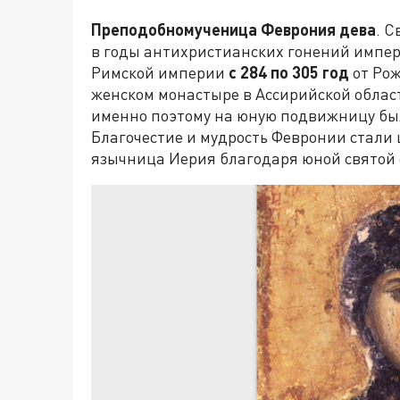
Преподобномученица Феврония дева
. С
в годы антихристианских гонений импер
Римской империи
с
284 по 305 год
от Рож
женском монастыре в Ассирийской област
именно поэтому на юную подвижницу бы
Благочестие и мудрость Февронии стали 
язычница Иерия благодаря юной святой о