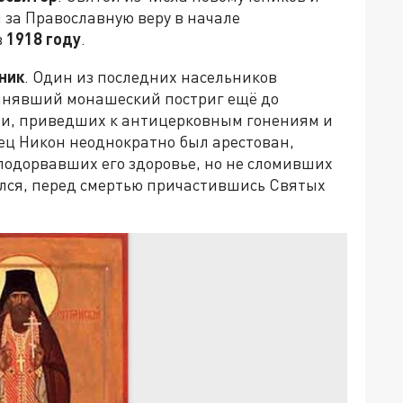
 за Православную веру в начале
в
1918 году
.
ник
. Один из последних насельников
инявший монашеский постриг ещё до
ти, приведших к антицерковным гонениям и
тец Никон неоднократно был арестован,
 подорвавших его здоровье, но не сломивших
ся, перед смертью причастившись Святых