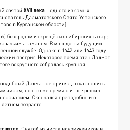
ий святой
XVII
века
– одного из самых
Основатель Далматовского Свято-Успенского
тово в Курганской области).
й) был родом из крещёных сибирских татар;
казачьим атаманом. В молодости будущий
венной службе. Однако в 1642 или 1643 году
ский постриг. Некоторое время отец Далмат
тоге вокруг него собралась крупная
еподобный Далмат не принял, отказавшись
м чинам, но в то же время в итоге решил
нноначалием. Скончался преподобный в
-летнем возрасте.
есвитер
. Святой из числа новомучеников и