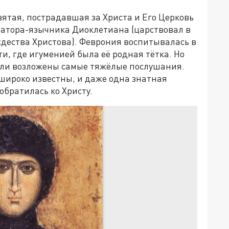
вятая, пострадавшая за Христа и Его Церковь
атора-язычника Диоклетиана (царствовал в
дества Христова). Феврония воспитывалась в
и, где игуменией была её родная тётка. Но
ли возложены самые тяжёлые послушания.
широко известны, и даже одна знатная
братилась ко Христу.