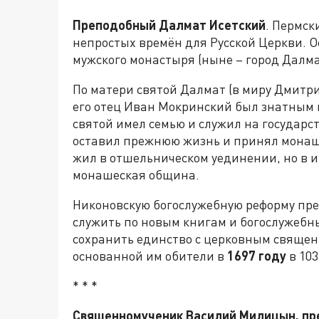
Преподобный Далмат Исетский
. Пермск
непростых времён для Русской Церкви. 
мужского монастыря (ныне – город Далма
По матери святой Далмат (в миру Дмитри
его отец Иван Мокринский был знатным 
святой имел семью и служил на государст
оставил прежнюю жизнь и принял монаше
жил в отшельническом уединении, но в и
монашеская община.
Никоновскую богослужебную реформу пр
служить по новым книгам и богослужебны
сохранить единство с церковным свяще
основанной им обители в
1697 году
в 103
* * *
Священномученик Василий Милицын, пр