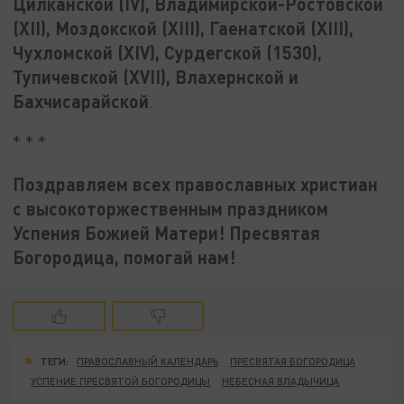
Цилканской (IV), Владимирской-Ростовской
(XII), Моздокской (XIII), Гаенатской (XIII),
Чухломской (XIV), Сурдегской (1530),
Тупичевской (XVII), Влахернской и
Бахчисарайской
.
* * *
Поздравляем всех православных христиан
с высокоторжественным праздником
Успения Божией Матери! Пресвятая
Богородица, помогай нам!
ТЕГИ:
ПРАВОСЛАВНЫЙ КАЛЕНДАРЬ
ПРЕСВЯТАЯ БОГОРОДИЦА
УСПЕНИЕ ПРЕСВЯТОЙ БОГОРОДИЦЫ
НЕБЕСНАЯ ВЛАДЫЧИЦА