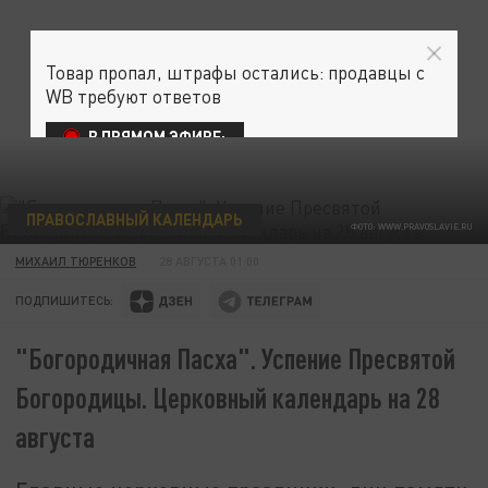
Товар пропал, штрафы остались: продавцы с
WB требуют ответов
В ПРЯМОМ ЭФИРЕ:
ПРАВОСЛАВНЫЙ КАЛЕНДАРЬ
ФОТО: WWW.PRAVOSLAVIE.RU
МИХАИЛ ТЮРЕНКОВ
28 АВГУСТА 01:00
ПОДПИШИТЕСЬ:
"Богородичная Пасха". Успение Пресвятой
Богородицы. Церковный календарь на 28
августа