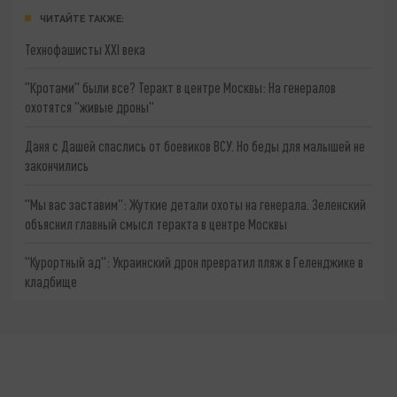
ЧИТАЙТЕ ТАКЖЕ:
Технофашисты XXI века
"Кротами" были все? Теракт в центре Москвы: На генералов
охотятся "живые дроны"
Даня с Дашей спаслись от боевиков ВСУ. Но беды для малышей не
закончились
"Мы вас заставим": Жуткие детали охоты на генерала. Зеленский
объяснил главный смысл теракта в центре Москвы
"Курортный ад": Украинский дрон превратил пляж в Геленджике в
кладбище