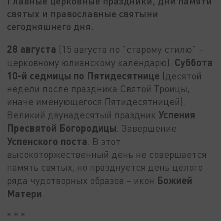
Главные церковные праздники, дни памяти
святых и православные святыни
сегодняшнего дня.
28 августа
(15 августа по "старому стилю" –
Суббота
церковному юлианскому календарю).
10-й седмицы по Пятидесятнице
(десятой
недели после праздника Святой Троицы,
иначе именующегося Пятидесятницей).
Успения
Великий двунадесятый праздник
Пресвятой Богородицы
. Завершение
Успенского поста
. В этот
высокоторжественный день не совершается
память святых, но празднуется день целого
Божией
ряда чудотворных образов – икон
Матери
.
* * *