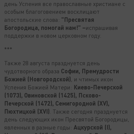
день Успения все православные христиане с
особым благоговением восклицают
"Пресвятая
апостольские слова:
Богородица, помогай нам!" –
испрашивая
поддержки в новом церковном году.
***
Также 28 августа празднуется день
Софии, Премудрости
чудотворного образа
Божией (Новгородской)
, и чтимых икон
Киево-Печерской
Успения Божией Матери:
(1073), Овиновской (1425), Псково-
Печерской (1472), Семигородной (XV),
Пюхтицкой (XVI)
. Также сегодня празднуется
день следующих икон Пресвятой Богородицы,
Ацкурской (I),
явленных в разные годы: