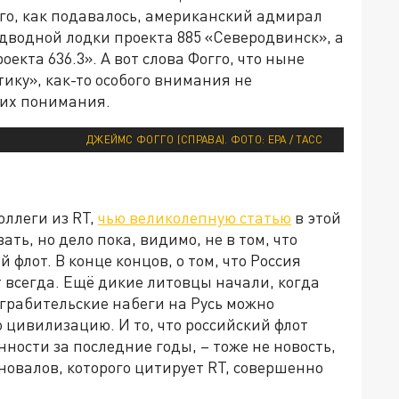
ого, как подавалось, американский адмирал
дводной лодки проекта 885 «Северодвинск», а
екта 636.3». А вот слова Фогго, что ныне
ику», как-то особого внимания не
 их понимания.
ДЖЕЙМС ФОГГО (СПРАВА). ФОТО: EPA / ТАСС
оллеги из RT,
чью великолепную статью
в этой
ть, но дело пока, видимо, не в том, что
флот. В конце концов, о том, что Россия
т всегда. Ещё дикие литовцы начали, когда
 грабительские набеги на Русь можно
 цивилизацию. И то, что российский флот
ности за последние годы, – тоже не новость,
новалов, которого цитирует RT, совершенно