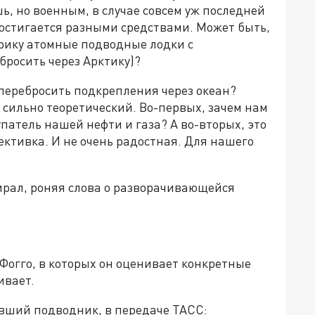
, но военным, в случае совсем уж последней
достигается разными средствами. Может быть,
ерику атомные подводные лодки с
бросить через Арктику)?
перебросить подкрепления через океан?
 сильно теоретический. Во-первых, зачем нам
патель нашей нефти и газа? А во-вторых, это
ективка. И не очень радостная. Для нашего
ирал, роняя слова о разворачивающейся
Фогго, в которых он оценивает конкретные
ивает.
ывший подводник, в передаче ТАСС: