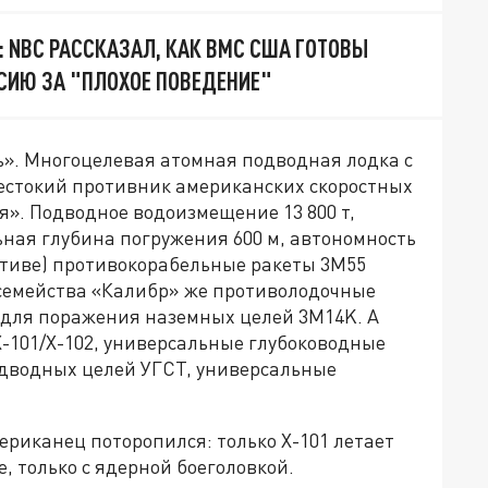
: NBC РАССКАЗАЛ, КАК ВМС США ГОТОВЫ
СИЮ ЗА "ПЛОХОЕ ПОВЕДЕНИЕ"
ь». Многоцелевая атомная подводная лодка с
естокий противник американских скоростных
». Подводное водоизмещение 13 800 т,
льная глубина погружения 600 м, автономность
пективе) противокорабельные ракеты 3М55
 семейства «Калибр» же противолодочные
 для поражения наземных целей 3М14K. А
-101/Х-102, универсальные глубоководные
дводных целей УГСТ, универсальные
ериканец поторопился: только Х-101 летает
е, только с ядерной боеголовкой.