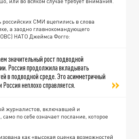
ошо, или во всяком случае требует внимания.
нь российских СМИ вцепились в слова
ке, а заодно главнокомандующего
ОВС) НАТО Джеймса Фогго:
аем значительный рост подводной
ии. Россия продолжила вкладывать
тей в подводной среде. Это асимметричный
и Россия неплохо справляется.
ппой журналистов, включавшей и
 само по себе означает послание, которое
ризована как «высокая оценка возможностей