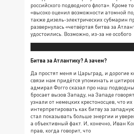
российского подводного флота». Кроме т
«высоко оценил возможности атомной по
также дизель-электрических субмарин про
развернулась «четвёртая битва за Атлант
удостоились. Возможно, из-за не особого
Битва за Атлантику? А зачем?
Да простят меня и Царьград, и дорогие к
связи нам придётся упоминать и цитирова
адмирал Фогго сказал про наш подводный 
бросает вызов Западу, на Западе говоря
узнали от немецких крестоносцев, что их
интерпретировать как битву за западную
стал показывать больше энергии и уверен
а объективный факт. И, конечно, Иван Ко
прав, когда говорит, что