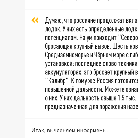
Думаю, что россияне продолжат вкла
лодок. У них есть определённые лод
потенциалом. На ум приходит "Север
бросающая крупный вызов. Шесть новы
Средиземноморье и Чёрном море с ги
установкой: последнее слово техники
аккумуляторах, это бросает крупный 
"Калибр". К тому же Россия готовитс
повышенной дальности. Можете озна
о них. У них дальность свыше 1,5 тыс.
предназначенная для поражения назе
Итак, вычленяем информемы.