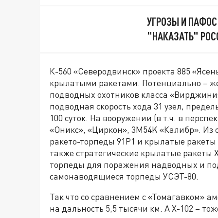
УГРОЗЫ И ПАФОС
"НАКАЗАТЬ" РОС
К-560 «Северодвинск» проекта 885 «Ясен
крылатыми ракетами. Потенциально – ж
подводных охотников класса «Вирджиния
подводная скорость хода 31 узел, преде
100 суток. На вооружении (в т.ч. в перс
«Оникс», «Циркон», 3М54K «Калибр». Из
ракето-торпеды 91Р1 и крылатые ракеты
также стратегические крылатые ракеты Х
торпеды для поражения надводных и по
самонаводящиеся торпеды УСЭТ-80.
Так что со сравнением с «Томагавком» ам
на дальность 5,5 тысячи км. А Х-102 – тож