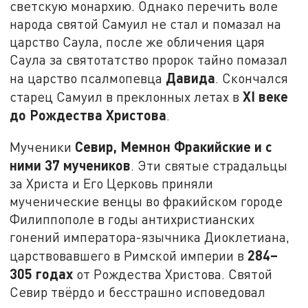
светскую монархию. Однако перечить воле
народа святой Самуил не стал и помазал на
царство Саула, после же обличения царя
Саула за святотатство пророк тайно помазал
Давида
на царство псалмопевца
. Скончался
XI
веке
старец Самуил в преклонных летах в
до Рождества Христова
.
Севир, Мемнон Фракийские и с
Мученики
ними 37 мучеников
. Эти святые страдальцы
за Христа и Его Церковь приняли
мученические венцы во фракийском городе
Филиппополе в годы антихристианских
гонений императора-язычника Диоклетиана,
284–
царствовавшего в Римской империи в
305 годах
от Рождества Христова. Святой
Севир твёрдо и бесстрашно исповедовал