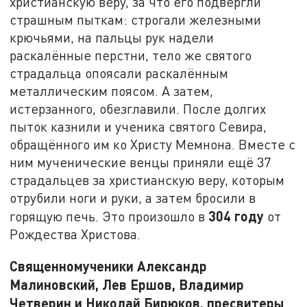
христианскую веру, за что его подвергли
страшным пыткам: строгали железными
крючьями, на пальцы рук надели
раскалённые перстни, тело же святого
страдальца опоясали раскалённым
металлическим поясом. А затем,
истерзанного, обезглавили. После долгих
пыток казнили и ученика святого Севира,
обращённого им ко Христу Мемнона. Вместе с
ним мученические венцы приняли ещё 37
страдальцев за христианскую веру, которым
отрубили ноги и руки, а затем бросили в
304 году
горящую печь. Это произошло в
от
Рождества Христова.
Священномученики Александр
Малиновский, Лев Ершов, Владимир
Четверин и Николай Бирюков, пресвитеры
.