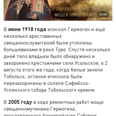
июне 1918 года
В
епископ Гермоген и ещё
несколько арестованных
священнослужителей были утоплены
большевиками в реке Туре. Спустя несколько
дней тело владыки было обнаружено и
захоронено крестьянами села Усольское, а 2
августа этого же года, когда белые заняли
Тобольск, останки епископа были
перезахоронены в склепе Софийско-
Успенского собора Тобольского кремля.
2005 году
В
в ходе ремонтных работ мощи
священномученика Гермогена,
прославленного Архиерейским Собором